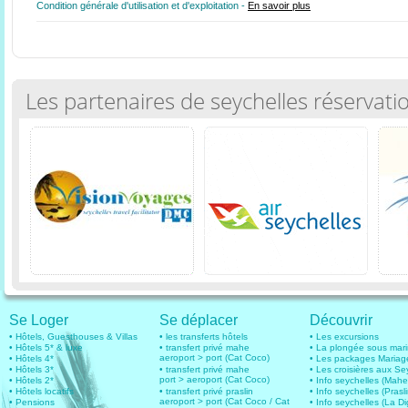
Condition générale d'utilisation et d'exploitation -
En savoir plus
Les partenaires de seychelles réservati
Se Loger
Se déplacer
Découvrir
• Hôtels, Guesthouses & Villas
• les transferts hôtels
• Les excursions
• Hôtels 5* & luxe
• transfert privé mahe
• La plongée sous mar
aeroport > port (Cat Coco)
• Hôtels 4*
• Les packages Mariag
• Hôtels 3*
• transfert privé mahe
• Les croisières aux Se
port > aeroport (Cat Coco)
• Hôtels 2*
• Info seychelles (Mahe
• Hôtels locatifs
• transfert privé praslin
• Info seychelles (Prasli
aeroport > port (Cat Coco / Cat
• Pensions
• Info seychelles (La D