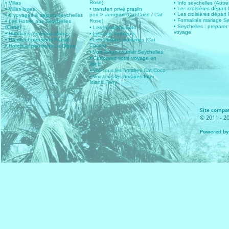
Rose)
• Villas
• Info seychelles (Autres
• Les croisières dépar
• Villas luxes
• transfert privé praslin
• Les croisières départ 
port > aeroport (Cat Coco / Cat
• 6 voyages & sejours seychelles
• Formalités mariage S
Rose)
• Les Hotels aux Seychelles
• Seychelles : preparer
(Carte)
• Les locations auto
voyage
• Hotels et pensions Mahe
• Les vols intérieurs
• Hotels et pensions Praslin
• Les liaisons maritimes (Cat
Cocos)
• Hotels et pensions La Digue
• Vols longs courrier Seychelles
• Concevez votre voyage en
ligne
• Voir tous les horaires Cat Coco
• Voir tous les horaires Inter
Island Ferry
Site compat
© 2011 - 20
Powered by