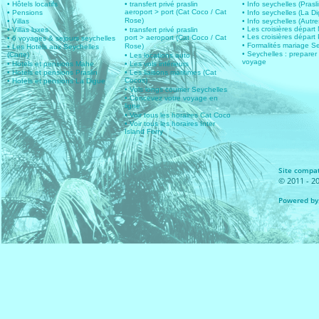
• Hôtels locatifs
• transfert privé praslin
• Info seychelles (Prasli
aeroport > port (Cat Coco / Cat
• Pensions
• Info seychelles (La D
Rose)
• Villas
• Info seychelles (Autres
• Les croisières dépar
• Villas luxes
• transfert privé praslin
• Les croisières départ 
port > aeroport (Cat Coco / Cat
• 6 voyages & sejours seychelles
• Formalités mariage S
Rose)
• Les Hotels aux Seychelles
• Seychelles : preparer
(Carte)
• Les locations auto
voyage
• Hotels et pensions Mahe
• Les vols intérieurs
• Hotels et pensions Praslin
• Les liaisons maritimes (Cat
Cocos)
• Hotels et pensions La Digue
• Vols longs courrier Seychelles
• Concevez votre voyage en
ligne
• Voir tous les horaires Cat Coco
• Voir tous les horaires Inter
Island Ferry
Site compat
© 2011 - 20
Powered by