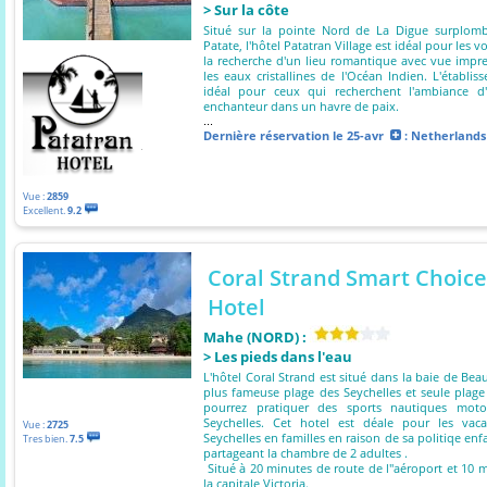
> Sur la côte
Situé sur la pointe Nord de La Digue surplom
Patate, l'hôtel Patatran Village est idéal pour les 
la recherche d'un lieu romantique avec vue impr
les eaux cristallines de l'Océan Indien. L'établis
idéal pour ceux qui recherchent l'ambiance d
enchanteur dans un havre de paix.
...
Dernière réservation
le 25-avr
: Netherlands
Vue :
2859
Excellent.
9.2
Coral Strand Smart Choice
Hotel
Mahe (NORD) :
> Les pieds dans l'eau
L'hôtel Coral Strand est situé dans la baie de Beau
plus fameuse plage des Seychelles et seule pla
pourrez pratiquer des sports nautiques moto
Seychelles. Cet hotel est déale pour les vac
Vue :
2725
Seychelles en familles en raison de sa politiqe enfa
Tres bien.
7.5
partageant la chambre de 2 adultes .
Situé à 20 minutes de route de l''aéroport et 10 
la capitale Victoria.