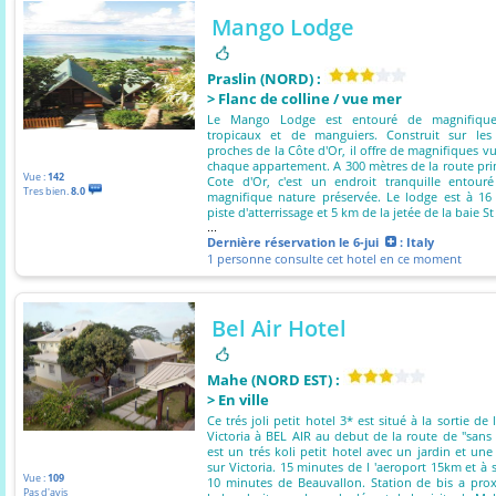
Mango Lodge
Praslin (NORD) :
> Flanc de colline / vue mer
Le Mango Lodge est entouré de magnifiques
tropicaux et de manguiers. Construit sur les
proches de la Côte d'Or, il offre de magnifiques v
chaque appartement. A 300 mètres de la route pri
Vue :
142
Cote d'Or, c'est un endroit tranquille entour
Tres bien.
8.0
magnifique nature préservée. Le lodge est à 16
piste d'atterrissage et 5 km de la jetée de la baie S
...
Dernière réservation
le 6-jui
: Italy
1 personne consulte cet hotel en ce moment
Bel Air Hotel
Mahe (NORD EST) :
> En ville
Ce trés joli petit hotel 3* est situé à la sortie de 
Victoria à BEL AIR au debut de la route de "sans 
est un trés koli petit hotel avec un jardin et une
sur Victoria. 15 minutes de l 'aeroport 15km et à
Vue :
109
10 minutes de Beauvallon. Station de bis a pro
Pas d'avis