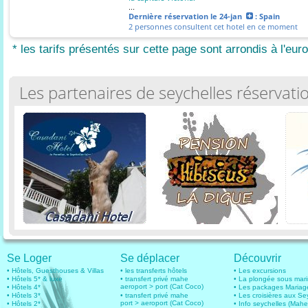
...
Dernière réservation
le 24-jan
: Spain
2 personnes consultent cet hotel en ce moment
* les tarifs présentés sur cette page sont arrondis à l'euro
Les partenaires de seychelles réservati
Se Loger
Se déplacer
Découvrir
• Hôtels, Guesthouses & Villas
• les transferts hôtels
• Les excursions
• Hôtels 5* & luxe
• transfert privé mahe
• La plongée sous mar
aeroport > port (Cat Coco)
• Hôtels 4*
• Les packages Mariag
• Hôtels 3*
• transfert privé mahe
• Les croisières aux Se
port > aeroport (Cat Coco)
• Hôtels 2*
• Info seychelles (Mahe