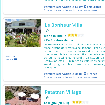
bel endroit pour base de départ de la visite de Ma
...
Dernière réservation
le 13-avr
: Mauritius
1 personne consulte cet hotel en ce moment
Le Bonheur Villa
Mahe (NORD) :
> En Bordure de mer
Le Bonheur Villa est une joli hotel 3* située au n
Mahe proche de Victoria à seulement 6 km du ce
de Victoria et 13 km de l'aéroport. Cette rés
charme est très bien tenue et offre une belle vue 
Vue :
1222
ou sur la piscine et le jardin. La station bal
Bien.
6.6
Beauvallon est à 10 minutes en voiture où se sit
grande plage de Mahe avec ses restaurants
boutiques.
...
Dernière réservation
le 30-jun
: France
1 personne consulte cet hotel en ce moment
Patatran Village
La Digue (NORD) :