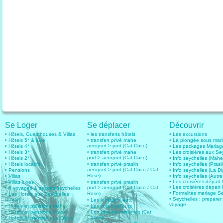
Se Loger
Se déplacer
Découvrir
• Hôtels, Guesthouses & Villas
• les transferts hôtels
• Les excursions
• Hôtels 5* & luxe
• transfert privé mahe
• La plongée sous mar
aeroport > port (Cat Coco)
• Hôtels 4*
• Les packages Mariag
• Hôtels 3*
• transfert privé mahe
• Les croisières aux Se
port > aeroport (Cat Coco)
• Hôtels 2*
• Info seychelles (Mahe
• Hôtels locatifs
• transfert privé praslin
• Info seychelles (Prasli
aeroport > port (Cat Coco / Cat
• Pensions
• Info seychelles (La D
Rose)
• Villas
• Info seychelles (Autres
• Les croisières dépar
• Villas luxes
• transfert privé praslin
• Les croisières départ 
port > aeroport (Cat Coco / Cat
• 6 voyages & sejours seychelles
• Formalités mariage S
Rose)
• Les Hotels aux Seychelles
• Seychelles : preparer
(Carte)
• Les locations auto
voyage
• Hotels et pensions Mahe
• Les vols intérieurs
• Hotels et pensions Praslin
• Les liaisons maritimes (Cat
Cocos)
• Hotels et pensions La Digue