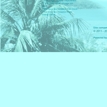
• Vols longs courrier Seychelles
• Concevez votre voyage en
ligne
• Voir tous les horaires Cat Coco
• Voir tous les horaires Inter
Island Ferry
Site compat
© 2011 - 20
Powered by