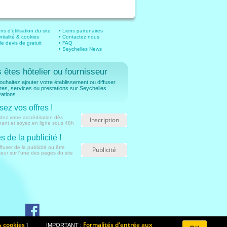
ns d'utilisation du site
• Liens partenaires
ntialité & cookies
• Contactez nous
 devis de gratuit
• FAQ
• Seychelles News
 êtes hôtelier ou fournisseur
uhaitez ajouter votre établissement ou diffuser
fres, services ou prestations sur Seychelles
ations
sez vos offres !
ez votre accréditation dès
Inscription
nant et soyez en ligne sous 48h
s de la publicité !
ffuser de la publicité ou être
Publicité
ur sur l'une des pages du site
& cookies
Formalités d'entrée aux
] IMPORTANT :