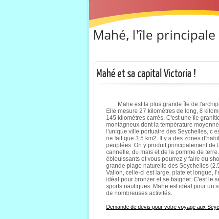
Mahé, l'île principal
Mahé et sa capital Victoria !
Mahe est la plus grande île de l'archipe
Elle mesure 27 kilomètres de long, 8 kilom
145 kilomètres carrés. C'est une île graniti
montagneux dont la température moyenne es
l'unique ville portuaire des Seychelles, c e
ne fait que 3.5 km2. Il y a des zones d'hab
peuplées. On y produit principalement de la
cannelle, du maïs et de la pomme de terre.
éblouissants et vous pourrez y faire du sh
grande plage naturelle des Seychelles (2.
Vallon, celle-ci est large, plate et longue, l
idéal pour bronzer et se baigner. C'est le s
sports nautiques. Mahe est idéal pour un sé
de nombreuses activités.
Demande de devis pour votre voyage aux Seyc