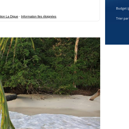
Budget (
-
tion La Digue
Information Iles éloignées
Trier par