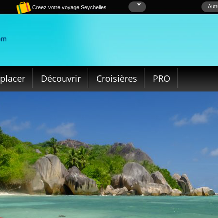
Autr
Creez votre voyage Seychelles
placer
Découvrir
Croisières
PRO