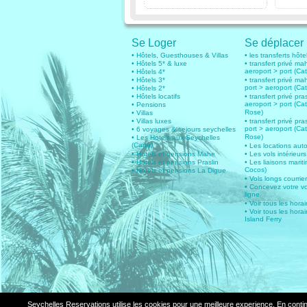
Se Loger
Se déplacer
• Hôtels, Guesthouses & Villas
• les transferts hôte
• Hôtels 5* & luxe
• transfert privé ma
aeroport > port (Ca
• Hôtels 4*
• Hôtels 3*
• transfert privé ma
port > aeroport (Ca
• Hôtels 2*
• Hôtels locatifs
• transfert privé pras
aeroport > port (Ca
• Pensions
Rose)
• Villas
• Villas luxes
• transfert privé pras
port > aeroport (Ca
• 6 voyages & sejours seychelles
Rose)
• Les Hotels aux Seychelles
(Carte)
• Les locations aut
• Hotels et pensions Mahe
• Les vols intérieurs
• Hotels et pensions Praslin
• Les liaisons marit
Cocos)
• Hotels et pensions La Digue
• Vols longs courrie
• Concevez votre v
ligne
• Voir tous les hora
• Voir tous les horai
Island Ferry
Seychelles Reservations utilise les cookies pour une meilleure experience. En contin