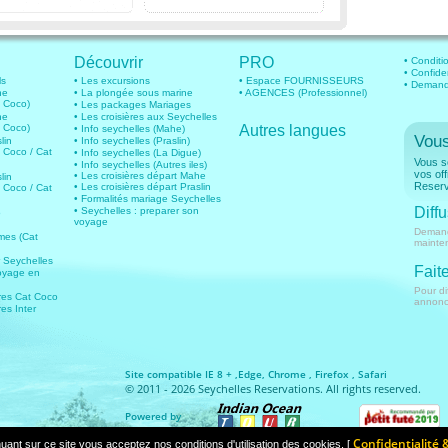
Découvrir
PRO
• Conditio
• Confide
ls
• Les excursions
• Espace FOURNISSEURS
• Demande
he
• La plongée sous marine
• AGENCES (Professionnel)
t Coco)
• Les packages Mariages
he
• Les croisières aux Seychelles
t Coco)
Autres langues
• Info seychelles (Mahe)
Vous
lin
• Info seychelles (Praslin)
t Coco / Cat
• Info seychelles (La Digue)
Vous so
• Info seychelles (Autres iles)
vos of
• Les croisières départ Mahe
lin
Reserv
• Les croisières départ Praslin
t Coco / Cat
• Formalités mariage Seychelles
Diffu
• Seychelles : preparer son
o
voyage
Demand
imes (Cat
mainte
r Seychelles
Faite
oyage en
Pour di
ires Cat Coco
annonce
res Inter
Site compatible IE 8 + ,Edge, Chrome , Firefox , Safari
© 2011 - 2026 Seychelles Reservations. All rights reserved.
Powered by
Confidentialité 
uant sur ce site vous acceptez nos conditions d'utilisation des cookies. [