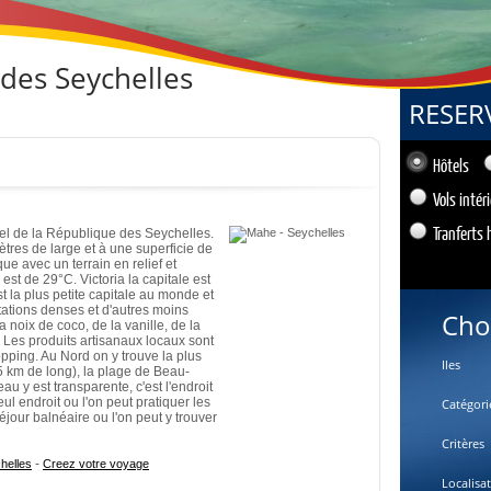
e des Seychelles
RESER
Hôtels
Vols intér
Tranferts 
l de la République des Seychelles.
ètres de large et à une superficie de
que avec un terrain en relief et
t de 29°C. Victoria la capitale est
st la plus petite capitale au monde et
itations denses et d'autres moins
Cho
 noix de coco, de la vanille, de la
 Les produits artisanaux locaux sont
opping. Au Nord on y trouve la plus
Iles
5 km de long), la plage de Beau-
’eau y est transparente, c'est l'endroit
eul endroit ou l'on peut pratiquer les
Catégori
jour balnéaire ou l'on peut y trouver
Critères
-
helles
Creez votre voyage
Localisa