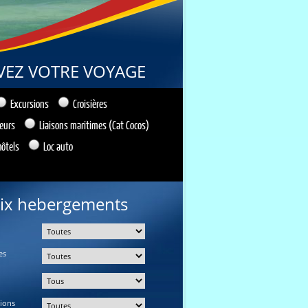
VEZ VOTRE VOYAGE
Excursions
Croisières
ieurs
Liaisons maritimes (Cat Cocos)
hôtels
Loc auto
ix hebergements
es
tions