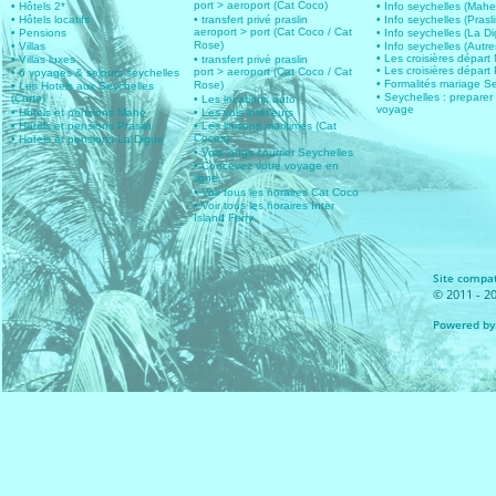
port > aeroport (Cat Coco)
• Hôtels 2*
• Info seychelles (Mahe
• Hôtels locatifs
• transfert privé praslin
• Info seychelles (Prasli
aeroport > port (Cat Coco / Cat
• Pensions
• Info seychelles (La D
Rose)
• Villas
• Info seychelles (Autres
• Les croisières dépar
• Villas luxes
• transfert privé praslin
• Les croisières départ 
port > aeroport (Cat Coco / Cat
• 6 voyages & sejours seychelles
• Formalités mariage S
Rose)
• Les Hotels aux Seychelles
• Seychelles : preparer
(Carte)
• Les locations auto
voyage
• Hotels et pensions Mahe
• Les vols intérieurs
• Hotels et pensions Praslin
• Les liaisons maritimes (Cat
Cocos)
• Hotels et pensions La Digue
• Vols longs courrier Seychelles
• Concevez votre voyage en
ligne
• Voir tous les horaires Cat Coco
• Voir tous les horaires Inter
Island Ferry
Site compat
© 2011 - 20
Powered by