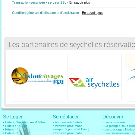
Transaction sécurisée - serveur SSL -
En savoir plus
Condition générale d'utilisation et d'exploitation -
En savoir plus
Les partenaires de seychelles réservati
Se Loger
Se déplacer
Découvrir
• Hôtels, Guesthouses & Villas
• les transferts hôtels
• Les excursions
• Hôtels 5* & luxe
• transfert privé mahe
• La plongée sous mar
aeroport > port (Cat Coco)
• Hôtels 4*
• Les packages Mariag
• Hôtels 3*
• transfert privé mahe
• Les croisières aux Se