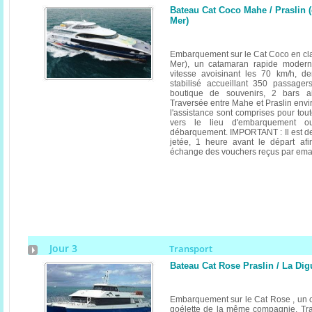
Bateau Cat Coco Mahe / Praslin 
Mer)
Embarquement sur le Cat Coco en c
Mer), un catamaran rapide modern
vitesse avoisinant les 70 km/h, de
stabilisé accueillant 350 passag
boutique de souvenirs, 2 bars ai
Traversée entre Mahe et Praslin envir
l'assistance sont comprises pour tout
vers le lieu d'embarquement o
débarquement. IMPORTANT : Il est de
jetée, 1 heure avant le départ afin
échange des vouchers reçus par emai
Jour 3
Transport
Bateau Cat Rose Praslin / La Dig
Embarquement sur le Cat Rose , un c
goélette de la même compagnie. Tra