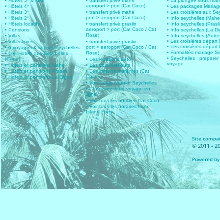
• Hôtels 5* & luxe
• transfert privé mahe
• La plongée sous mar
aeroport > port (Cat Coco)
• Hôtels 4*
• Les packages Mariag
• Hôtels 3*
• transfert privé mahe
• Les croisières aux Se
port > aeroport (Cat Coco)
• Hôtels 2*
• Info seychelles (Mahe
• Hôtels locatifs
• transfert privé praslin
• Info seychelles (Prasli
aeroport > port (Cat Coco / Cat
• Pensions
• Info seychelles (La D
Rose)
• Villas
• Info seychelles (Autres
• Les croisières dépar
• Villas luxes
• transfert privé praslin
• Les croisières départ 
port > aeroport (Cat Coco / Cat
• 6 voyages & sejours seychelles
• Formalités mariage S
Rose)
• Les Hotels aux Seychelles
• Seychelles : preparer
(Carte)
• Les locations auto
voyage
• Hotels et pensions Mahe
• Les vols intérieurs
• Hotels et pensions Praslin
• Les liaisons maritimes (Cat
Cocos)
• Hotels et pensions La Digue
• Vols longs courrier Seychelles
• Concevez votre voyage en
ligne
• Voir tous les horaires Cat Coco
• Voir tous les horaires Inter
Island Ferry
Site compat
© 2011 - 20
Powered by