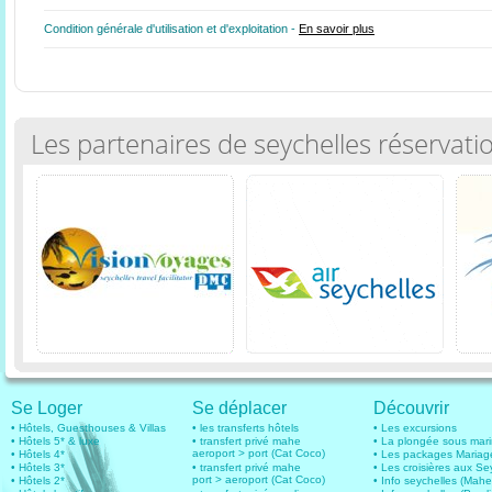
Condition générale d'utilisation et d'exploitation -
En savoir plus
Les partenaires de seychelles réservati
Se Loger
Se déplacer
Découvrir
• Hôtels, Guesthouses & Villas
• les transferts hôtels
• Les excursions
• Hôtels 5* & luxe
• transfert privé mahe
• La plongée sous mar
aeroport > port (Cat Coco)
• Hôtels 4*
• Les packages Mariag
• Hôtels 3*
• transfert privé mahe
• Les croisières aux Se
port > aeroport (Cat Coco)
• Hôtels 2*
• Info seychelles (Mahe