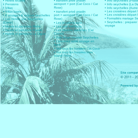
• Hôtels locatifs
• transfert privé praslin
• Info seychelles (Prasli
aeroport > port (Cat Coco / Cat
• Pensions
• Info seychelles (La D
Rose)
• Villas
• Info seychelles (Autres
• Les croisières dépar
• Villas luxes
• transfert privé praslin
• Les croisières départ 
port > aeroport (Cat Coco / Cat
• 6 voyages & sejours seychelles
• Formalités mariage S
Rose)
• Les Hotels aux Seychelles
• Seychelles : preparer
(Carte)
• Les locations auto
voyage
• Hotels et pensions Mahe
• Les vols intérieurs
• Hotels et pensions Praslin
• Les liaisons maritimes (Cat
Cocos)
• Hotels et pensions La Digue
• Vols longs courrier Seychelles
• Concevez votre voyage en
ligne
• Voir tous les horaires Cat Coco
• Voir tous les horaires Inter
Island Ferry
Site compat
© 2011 - 20
Powered by