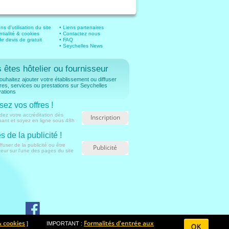
ns d'utilisation du site
• Liens partenaires
ntialité & cookies
• Contactez nous
 devis de gratuit
• FAQ
• Seychelles News
 êtes hôtelier ou fournisseur
uhaitez ajouter votre établissement ou diffuser
fres, services ou prestations sur Seychelles
ations
sez vos offres !
ez votre accréditation dès
Inscription
nant et soyez en ligne sous 48h
s de la publicité !
ffuser de la publicité ou être
Publicité
ur sur l'une des pages du site
& cookies
Formalités d'entrée aux
] IMPORTANT :
OK