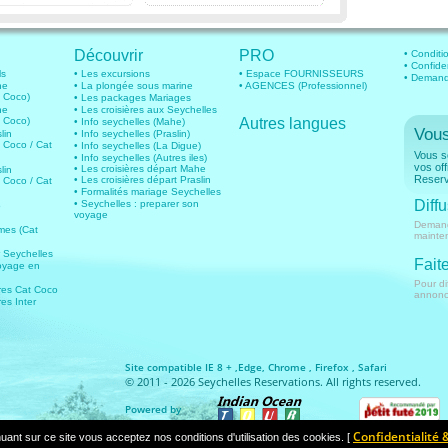
Découvrir
PRO
• Conditio
• Confide
ls
• Les excursions
• Espace FOURNISSEURS
• Demande
he
• La plongée sous marine
• AGENCES (Professionnel)
t Coco)
• Les packages Mariages
he
• Les croisières aux Seychelles
t Coco)
Autres langues
• Info seychelles (Mahe)
Vous
lin
• Info seychelles (Praslin)
t Coco / Cat
• Info seychelles (La Digue)
Vous so
• Info seychelles (Autres iles)
vos of
• Les croisières départ Mahe
lin
Reserv
• Les croisières départ Praslin
t Coco / Cat
• Formalités mariage Seychelles
Diffu
• Seychelles : preparer son
o
voyage
Demand
imes (Cat
mainte
r Seychelles
Faite
oyage en
Pour di
ires Cat Coco
annonce
res Inter
Site compatible IE 8 + ,Edge, Chrome , Firefox , Safari
© 2011 - 2026 Seychelles Reservations. All rights reserved.
Powered by
Confidentialité 
uant sur ce site vous acceptez nos conditions d'utilisation des cookies. [