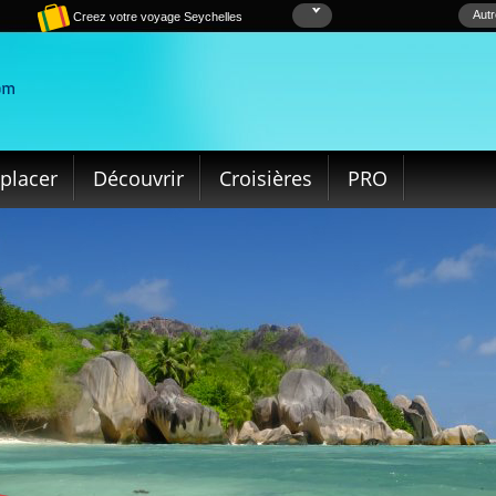
Autr
Creez votre voyage Seychelles
placer
Découvrir
Croisières
PRO