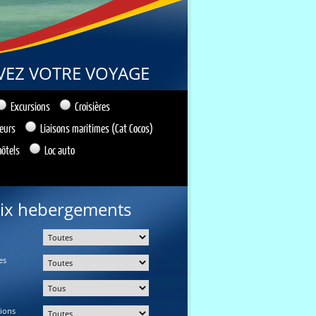
VEZ VOTRE VOYAGE
Excursions
Croisières
ieurs
Liaisons maritimes (Cat Cocos)
hôtels
Loc auto
ix hebergements
es
tions