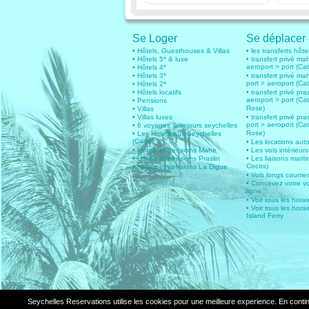
Se Loger
Se déplacer
• Hôtels, Guesthouses & Villas
• les transferts hôte
• Hôtels 5* & luxe
• transfert privé ma
aeroport > port (Ca
• Hôtels 4*
• Hôtels 3*
• transfert privé ma
port > aeroport (Ca
• Hôtels 2*
• Hôtels locatifs
• transfert privé pras
aeroport > port (Ca
• Pensions
Rose)
• Villas
• Villas luxes
• transfert privé pras
port > aeroport (Ca
• 6 voyages & sejours seychelles
Rose)
• Les Hotels aux Seychelles
(Carte)
• Les locations aut
• Hotels et pensions Mahe
• Les vols intérieurs
• Hotels et pensions Praslin
• Les liaisons marit
Cocos)
• Hotels et pensions La Digue
• Vols longs courrie
• Concevez votre v
ligne
• Voir tous les hora
• Voir tous les horai
Island Ferry
Seychelles Reservations utilise les cookies pour une meilleure experience. En contin