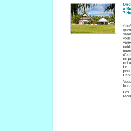
Bird
» Bu
7 N
Situ
quot
sabl
vous
vari
nidi
impr
d'ois
ne pe
(mi o
Le L
pour
Depu
Vous
le vo
Les
reco