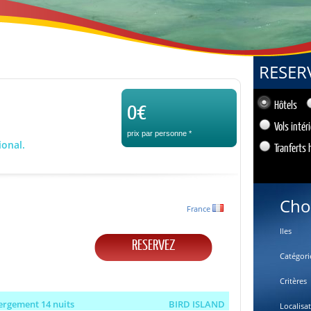
RESER
0€
Hôtels
Vols intér
prix par personne
*
ional.
Tranferts 
Cho
France
Iles
RESERVEZ
Catégori
Critères
ergement 14 nuits
BIRD ISLAND
Localisa