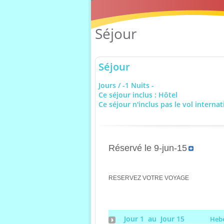
Séjour
Séjour
Jours / -1 Nuits -
Ce séjour inclus : Hôtel
Ce séjour n'inclus pas le vol internat
Réservé le 9-jun-15
RESERVEZ VOTRE VOYAGE
Jour 1 au Jour 15
Heb