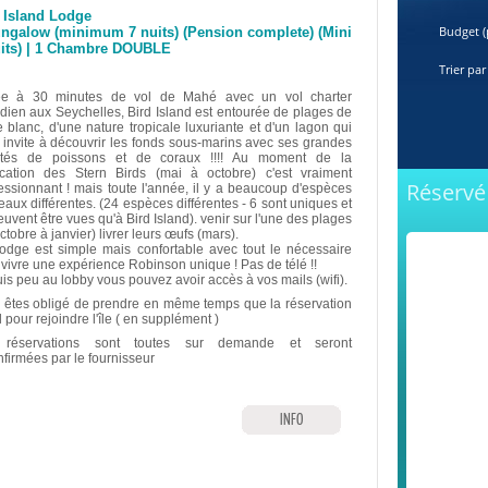
 Island Lodge
Budget (
ngalow (minimum 7 nuits) (Pension complete) (Mini
uits) | 1 Chambre DOUBLE
Trier par
ée à 30 minutes de vol de Mahé avec un vol charter
idien aux Seychelles, Bird Island est entourée de plages de
e blanc, d'une nature tropicale luxuriante et d'un lagon qui
 invite à découvrir les fonds sous-marins avec ses grandes
étés de poissons et de coraux !!!! Au moment de la
fication des Stern Birds (mai à octobre) c'est vraiment
Réservé 
essionnant ! mais toute l'année, il y a beaucoup d'espèces
eaux différentes. (24 espèces différentes - 6 sont uniques et
uvent être vues qu'à Bird Island). venir sur l'une des plages
ctobre à janvier) livrer leurs œufs (mars).
odge est simple mais confortable avec tout le nécessaire
 vivre une expérience Robinson unique ! Pas de télé !!
is peu au lobby vous pouvez avoir accès à vos mails (wifi).
 êtes obligé de prendre en même temps que la réservation
l pour rejoindre l'île ( en supplément )
 réservations sont toutes sur demande et seront
nfirmées par le fournisseur
INFO