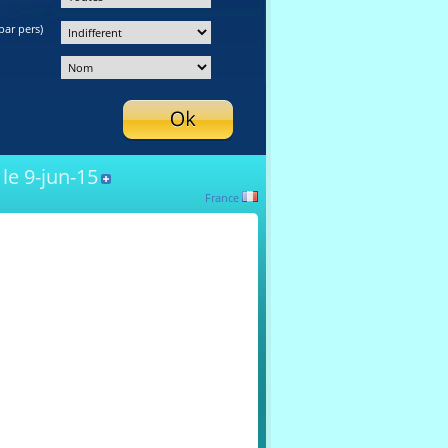
par pers)
le 9-jun-15
France