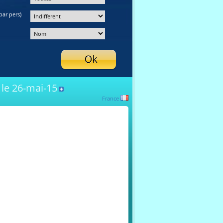
par pers)
 le 26-mai-15
France