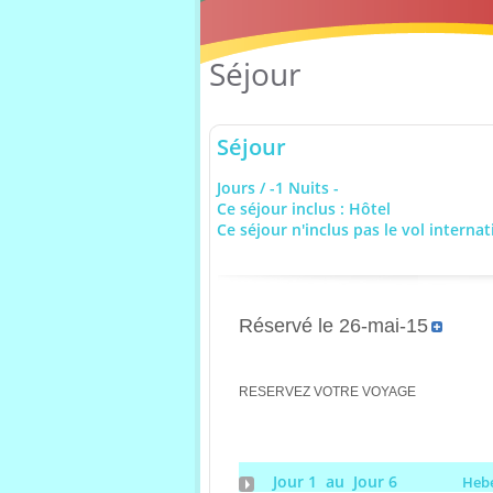
Séjour
Séjour
Jours / -1 Nuits -
Ce séjour inclus : Hôtel
Ce séjour n'inclus pas le vol internat
Réservé le 26-mai-15
RESERVEZ VOTRE VOYAGE
Jour 1 au Jour 6
Heb