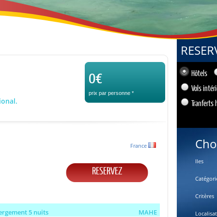
RESER
0€
Hôtels
Vols intér
prix par personne
*
ional.
Tranferts 
Cho
France
Iles
RESERVEZ
Catégori
Critères
ergement 5 nuits
MAHE
Localisa