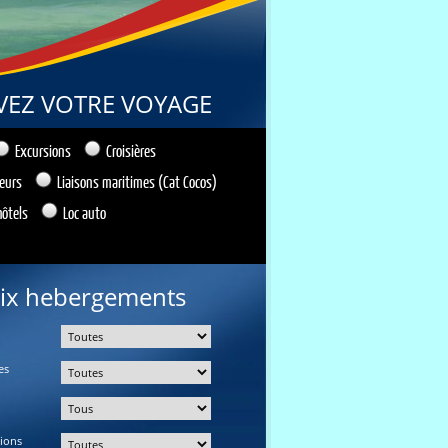
VEZ VOTRE VOYAGE
Excursions
Croisières
ieurs
Liaisons maritimes (Cat Cocos)
hôtels
Loc auto
ix hebergements
es
tions