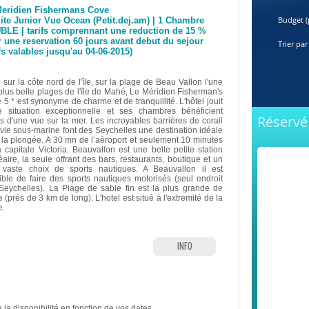
Meridien Fishermans Cove
Budget (
ite Junior Vue Ocean (Petit.dej.am) | 1 Chambre
LE | tarifs comprennant une reduction de 15 %
 une reservation 60 jours avant debut du sejour
Trier par
ifs valables jusqu'au 04-06-2015)
 sur la côte nord de l'île, sur la plage de Beau Vallon l'une
plus belle plages de l'île de Mahé, Le Méridien Fisherman's
5 * est synonyme de charme et de tranquillité. L'hôtel jouit
e situation exceptionnelle et ses chambres bénéficient
Réservé
es d'une vue sur la mer. Les incroyables barrières de corail
a vie sous-marine font des Seychelles une destination idéale
 la plongée. A 30 mn de l’aéroport et seulement 10 minutes
a capitale Victoria. Beauvallon est une belle petite station
aire, la seule offrant des bars, restaurants, boutique et un
 vaste choix de sports nautiques. A Beauvallon il est
ible de faire des sports nautiques motorisés (seul endroit
Seychelles). La Plage de sable fin est la plus grande de
(prés de 3 km de long). L'hotel est situé à l'extremité de la
e.
INFO
 la disponibilité en fonction de vos dates.