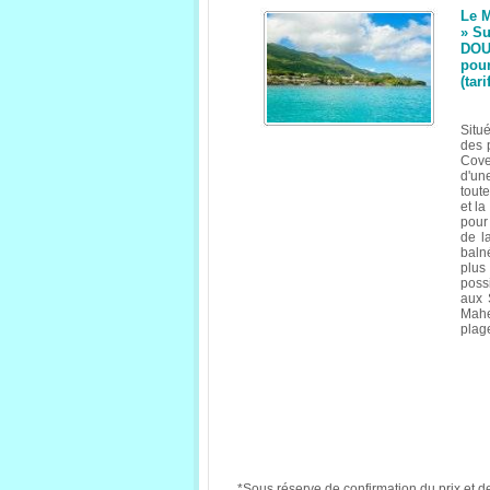
Le 
» Su
DOUB
pour
(tar
Situé
des 
Cove 
d'un
tout
et l
pour
de l
balné
plus
poss
aux 
Mahe 
plag
*Sous réserve de confirmation du prix et de