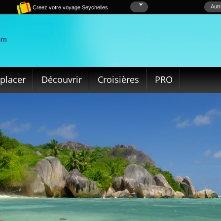
Autr
Creez votre voyage Seychelles
placer
Découvrir
Croisières
PRO