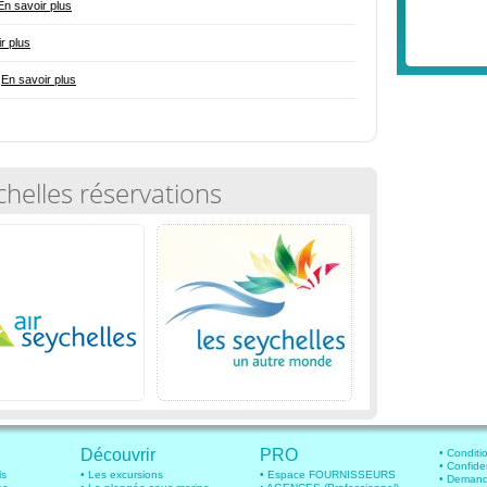
En savoir plus
r plus
-
En savoir plus
chelles réservations
Découvrir
PRO
• Conditio
• Confide
ls
• Les excursions
• Espace FOURNISSEURS
• Demande