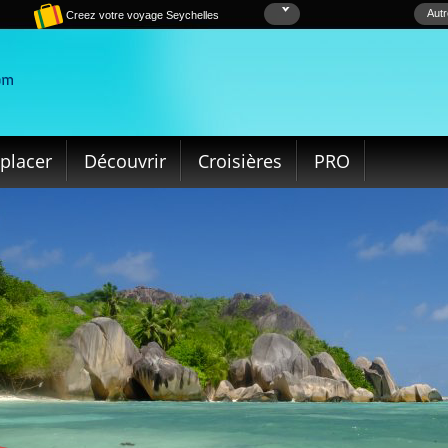
Autr
Creez votre voyage Seychelles
placer
Découvrir
Croisières
PRO