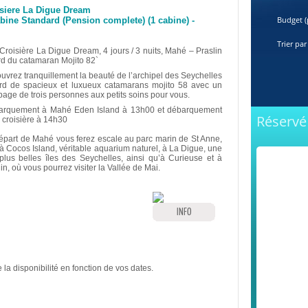
siere La Digue Dream
Budget (
bine Standard (Pension complete) (1 cabine) -
Trier par
 Croisière La Digue Dream, 4 jours / 3 nuits, Mahé – Praslin
rd du catamaran Mojito 82`
uvrez tranquillement la beauté de l’archipel des Seychelles
rd de spacieux et luxueux catamarans mojito 58 avec un
page de trois personnes aux petits soins pour vous.
rquement à Mahé Eden Island à 13h00 et débarquement
Réservé 
a croisière à 14h30
épart de Mahé vous ferez escale au parc marin de St Anne,
 à Cocos Island, véritable aquarium naturel, à La Digue, une
plus belles îles des Seychelles, ainsi qu’à Curieuse et à
in, où vous pourrez visiter la Vallée de Mai.
INFO
 la disponibilité en fonction de vos dates.