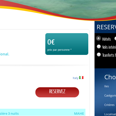
RESER
0€
Hôtels
Vols intér
prix par personne
*
ional.
Tranferts 
Cho
Italy
Iles
RESERVEZ
Catégori
Critères
sière 3 nuits
MAHE
Localisa