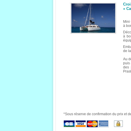
Croi
» Ca
Mini
à bo
Déco
à bo
équi
Emba
de l
Au d
puis
des 
Prasl
*Sous réserve de confirmation du prix et de