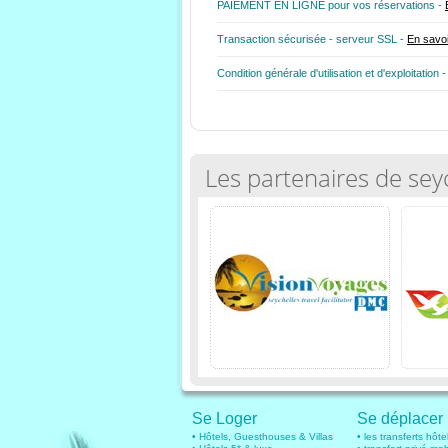
PAIEMENT EN LIGNE pour vos réservations -
Transaction sécurisée - serveur SSL -
En savoi
Condition générale d'utilisation et d'exploitation 
Les partenaires de sey
Se Loger
Se déplacer
• Hôtels, Guesthouses & Villas
• les transferts hôte