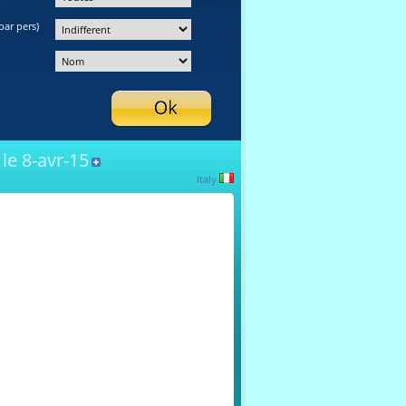
par pers)
le 8-avr-15
Italy