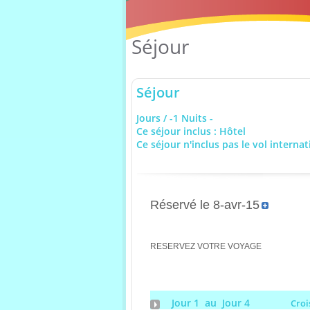
Séjour
Séjour
Jours / -1 Nuits -
Ce séjour inclus : Hôtel
Ce séjour n'inclus pas le vol internat
Réservé le 8-avr-15
RESERVEZ VOTRE VOYAGE
Jour 1 au Jour 4
Croi