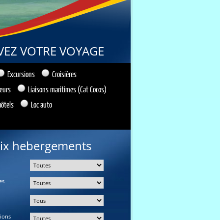
VEZ VOTRE VOYAGE
Excursions
Croisières
ieurs
Liaisons maritimes (Cat Cocos)
hôtels
Loc auto
ix hebergements
es
tions