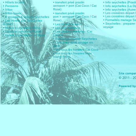
• Hôtels locatifs
• transfert privé praslin
• Info seychelles (Prasli
aeroport > port (Cat Coco / Cat
• Pensions
• Info seychelles (La D
Rose)
• Villas
• Info seychelles (Autres
• Les croisières dépar
• Villas luxes
• transfert privé praslin
• Les croisières départ 
port > aeroport (Cat Coco / Cat
• 6 voyages & sejours seychelles
• Formalités mariage S
Rose)
• Les Hotels aux Seychelles
• Seychelles : preparer
(Carte)
• Les locations auto
voyage
• Hotels et pensions Mahe
• Les vols intérieurs
• Hotels et pensions Praslin
• Les liaisons maritimes (Cat
Cocos)
• Hotels et pensions La Digue
• Vols longs courrier Seychelles
• Concevez votre voyage en
ligne
• Voir tous les horaires Cat Coco
• Voir tous les horaires Inter
Island Ferry
Site compat
© 2011 - 20
Powered by