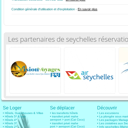
Condition générale d'utilisation et d'exploitation -
En savoir plus
Les partenaires de seychelles réservati
Se Loger
Se déplacer
Découvrir
• Hôtels, Guesthouses & Villas
• les transferts hôtels
• Les excursions
• Hôtels 5* & luxe
• transfert privé mahe
• La plongée sous mar
aeroport > port (Cat Coco)
• Hôtels 4*
• Les packages Mariag
• Hôtels 3*
• transfert privé mahe
• Les croisières aux Se
port > aeroport (Cat Coco)
• Hôtels 2*
• Info seychelles (Mahe