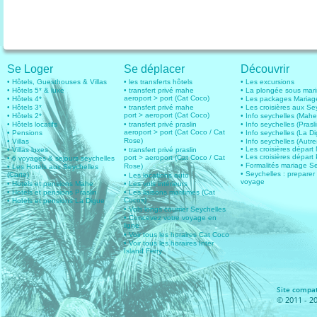
Se Loger
Se déplacer
Découvrir
• Hôtels, Guesthouses & Villas
• les transferts hôtels
• Les excursions
• Hôtels 5* & luxe
• transfert privé mahe
• La plongée sous mar
aeroport > port (Cat Coco)
• Hôtels 4*
• Les packages Mariag
• Hôtels 3*
• transfert privé mahe
• Les croisières aux Se
port > aeroport (Cat Coco)
• Hôtels 2*
• Info seychelles (Mahe
• Hôtels locatifs
• transfert privé praslin
• Info seychelles (Prasli
aeroport > port (Cat Coco / Cat
• Pensions
• Info seychelles (La D
Rose)
• Villas
• Info seychelles (Autres
• Les croisières dépar
• Villas luxes
• transfert privé praslin
• Les croisières départ 
port > aeroport (Cat Coco / Cat
• 6 voyages & sejours seychelles
• Formalités mariage S
Rose)
• Les Hotels aux Seychelles
• Seychelles : preparer
(Carte)
• Les locations auto
voyage
• Hotels et pensions Mahe
• Les vols intérieurs
• Hotels et pensions Praslin
• Les liaisons maritimes (Cat
Cocos)
• Hotels et pensions La Digue
• Vols longs courrier Seychelles
• Concevez votre voyage en
ligne
• Voir tous les horaires Cat Coco
• Voir tous les horaires Inter
Island Ferry
Site compat
© 2011 - 20