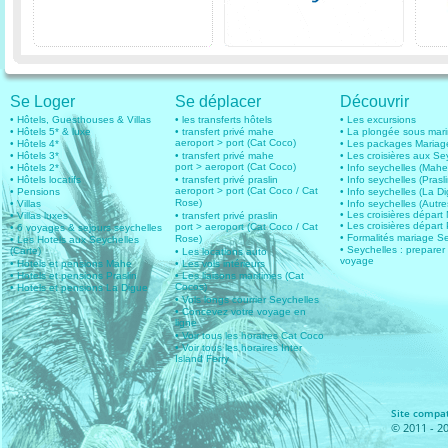
Se Loger
Se déplacer
Découvrir
• Hôtels, Guesthouses & Villas
• les transferts hôtels
• Les excursions
• Hôtels 5* & luxe
• transfert privé mahe
• La plongée sous mar
aeroport > port (Cat Coco)
• Hôtels 4*
• Les packages Mariag
• Hôtels 3*
• transfert privé mahe
• Les croisières aux Se
port > aeroport (Cat Coco)
• Hôtels 2*
• Info seychelles (Mahe
• Hôtels locatifs
• transfert privé praslin
• Info seychelles (Prasli
aeroport > port (Cat Coco / Cat
• Pensions
• Info seychelles (La D
Rose)
• Villas
• Info seychelles (Autres
• Les croisières dépar
• Villas luxes
• transfert privé praslin
• Les croisières départ 
port > aeroport (Cat Coco / Cat
• 6 voyages & sejours seychelles
• Formalités mariage S
Rose)
• Les Hotels aux Seychelles
• Seychelles : preparer
(Carte)
• Les locations auto
voyage
• Hotels et pensions Mahe
• Les vols intérieurs
• Hotels et pensions Praslin
• Les liaisons maritimes (Cat
Cocos)
• Hotels et pensions La Digue
• Vols longs courrier Seychelles
• Concevez votre voyage en
ligne
• Voir tous les horaires Cat Coco
• Voir tous les horaires Inter
Island Ferry
Site compat
© 2011 - 20