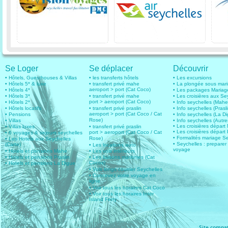
Se Loger
Se déplacer
Découvrir
• Hôtels, Guesthouses & Villas
• les transferts hôtels
• Les excursions
• Hôtels 5* & luxe
• transfert privé mahe
• La plongée sous mar
aeroport > port (Cat Coco)
• Hôtels 4*
• Les packages Mariag
• Hôtels 3*
• transfert privé mahe
• Les croisières aux Se
port > aeroport (Cat Coco)
• Hôtels 2*
• Info seychelles (Mahe
• Hôtels locatifs
• transfert privé praslin
• Info seychelles (Prasli
aeroport > port (Cat Coco / Cat
• Pensions
• Info seychelles (La D
Rose)
• Villas
• Info seychelles (Autres
• Les croisières dépar
• Villas luxes
• transfert privé praslin
• Les croisières départ 
port > aeroport (Cat Coco / Cat
• 6 voyages & sejours seychelles
• Formalités mariage S
Rose)
• Les Hotels aux Seychelles
• Seychelles : preparer
(Carte)
• Les locations auto
voyage
• Hotels et pensions Mahe
• Les vols intérieurs
• Hotels et pensions Praslin
• Les liaisons maritimes (Cat
Cocos)
• Hotels et pensions La Digue
• Vols longs courrier Seychelles
• Concevez votre voyage en
ligne
• Voir tous les horaires Cat Coco
• Voir tous les horaires Inter
Island Ferry
Site compat