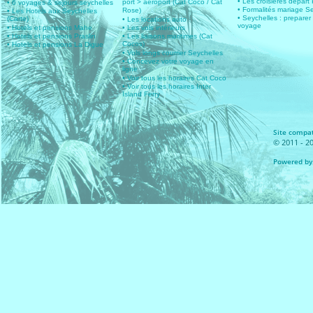
• Les croisières départ 
port > aeroport (Cat Coco / Cat
• 6 voyages & sejours seychelles
• Formalités mariage S
Rose)
• Les Hotels aux Seychelles
• Seychelles : preparer
(Carte)
• Les locations auto
voyage
• Hotels et pensions Mahe
• Les vols intérieurs
• Hotels et pensions Praslin
• Les liaisons maritimes (Cat
Cocos)
• Hotels et pensions La Digue
• Vols longs courrier Seychelles
• Concevez votre voyage en
ligne
• Voir tous les horaires Cat Coco
• Voir tous les horaires Inter
Island Ferry
Site compat
© 2011 - 20
Powered by