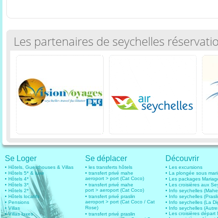
Les partenaires de seychelles réservati
Se Loger
Se déplacer
Découvrir
• Hôtels, Guesthouses & Villas
• les transferts hôtels
• Les excursions
• Hôtels 5* & luxe
• transfert privé mahe
• La plongée sous mar
aeroport > port (Cat Coco)
• Hôtels 4*
• Les packages Mariag
• Hôtels 3*
• transfert privé mahe
• Les croisières aux Se
port > aeroport (Cat Coco)
• Hôtels 2*
• Info seychelles (Mahe
• Hôtels locatifs
• transfert privé praslin
• Info seychelles (Prasli
aeroport > port (Cat Coco / Cat
• Pensions
• Info seychelles (La D
Rose)
• Villas
• Info seychelles (Autres
• Les croisières dépar
• Villas luxes
• transfert privé praslin