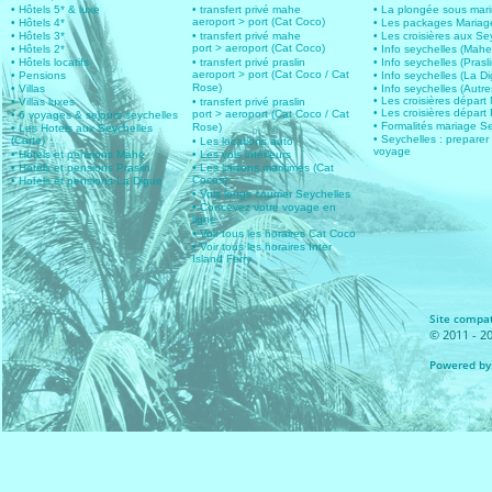
• Hôtels 5* & luxe
• transfert privé mahe
• La plongée sous mar
aeroport > port (Cat Coco)
• Hôtels 4*
• Les packages Mariag
• Hôtels 3*
• transfert privé mahe
• Les croisières aux Se
port > aeroport (Cat Coco)
• Hôtels 2*
• Info seychelles (Mahe
• Hôtels locatifs
• transfert privé praslin
• Info seychelles (Prasli
aeroport > port (Cat Coco / Cat
• Pensions
• Info seychelles (La D
Rose)
• Villas
• Info seychelles (Autres
• Les croisières dépar
• Villas luxes
• transfert privé praslin
• Les croisières départ 
port > aeroport (Cat Coco / Cat
• 6 voyages & sejours seychelles
• Formalités mariage S
Rose)
• Les Hotels aux Seychelles
• Seychelles : preparer
(Carte)
• Les locations auto
voyage
• Hotels et pensions Mahe
• Les vols intérieurs
• Hotels et pensions Praslin
• Les liaisons maritimes (Cat
Cocos)
• Hotels et pensions La Digue
• Vols longs courrier Seychelles
• Concevez votre voyage en
ligne
• Voir tous les horaires Cat Coco
• Voir tous les horaires Inter
Island Ferry
Site compat
© 2011 - 20
Powered by