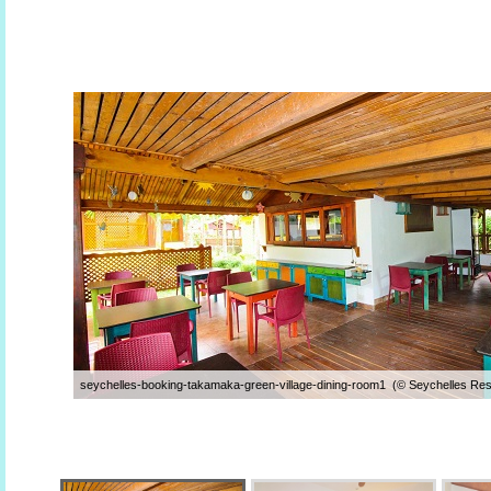
seychelles-booking-takamaka-green-village-dining-room1 (© Seychelles Res