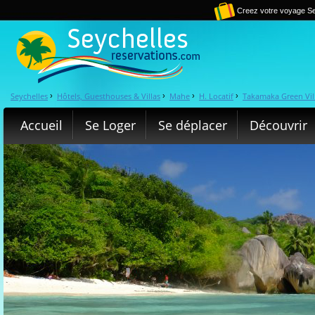
Creez votre voyage Se
Seychelles
Hôtels, Guesthouses & Villas
Mahe
H. Locatif
Takamaka Green Vil
›
›
›
›
Accueil
Se Loger
Se déplacer
Découvrir