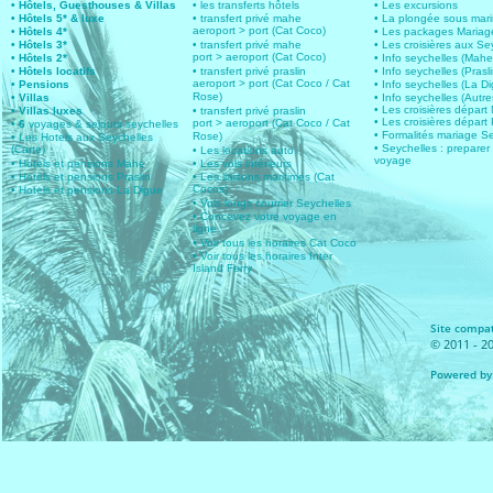
• Hôtels, Guesthouses & Villas
• les transferts hôtels
• Les excursions
• Hôtels 5* & luxe
• transfert privé mahe
• La plongée sous mar
aeroport > port (Cat Coco)
• Hôtels 4*
• Les packages Mariag
• Hôtels 3*
• transfert privé mahe
• Les croisières aux Se
port > aeroport (Cat Coco)
• Hôtels 2*
• Info seychelles (Mahe
• Hôtels locatifs
• transfert privé praslin
• Info seychelles (Prasli
aeroport > port (Cat Coco / Cat
• Pensions
• Info seychelles (La D
Rose)
• Villas
• Info seychelles (Autres
• Les croisières dépar
• Villas luxes
• transfert privé praslin
• Les croisières départ 
port > aeroport (Cat Coco / Cat
• 6
voyages & sejours seychelles
• Formalités mariage S
Rose)
• Les Hotels aux Seychelles
• Seychelles : preparer
(Carte)
• Les locations auto
voyage
• Hotels et pensions Mahe
• Les vols intérieurs
• Hotels et pensions Praslin
• Les liaisons maritimes (Cat
Cocos)
• Hotels et pensions La Digue
• Vols longs courrier Seychelles
• Concevez votre voyage en
ligne
• Voir tous les horaires Cat Coco
• Voir tous les horaires Inter
Island Ferry
Site compat
© 2011 - 20
Powered by