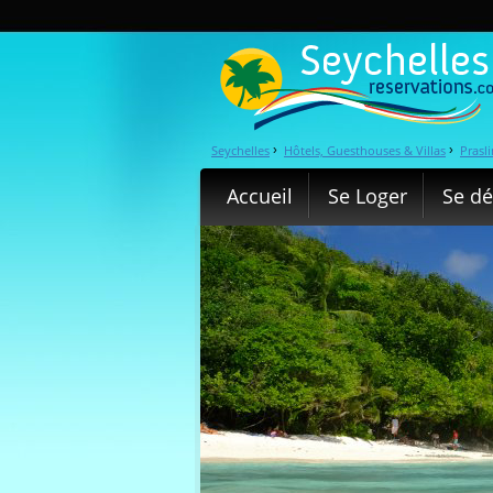
Seychelles
Hôtels, Guesthouses & Villas
Prasli
›
›
Accueil
Se Loger
Se dé