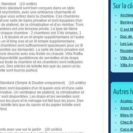
Sur la c
Standard (10 unités)
res standard sont bien conçues dans un style
nt seychellois, avec une ambiance charmante et
Archipe
sque vous entrez dans la chambre. Ces chambres
d'une salle de bains privative et sont équipées d'un
Berjaya
r de plafond, de la climatisation et d'un minibar. Trois
mbres ont une terrasse privée. Le type de literie
C est M
 chaque chambre - 2 chambres ont 3 lits simples, 1
Duc de 
1 lit double et un lit simple supplémentaire et l'autre
un lit king size et un lit simple supplémentaire.
Les Lau
 chambres sont suffisamment spacieuses pour un lit
onible sur demande). La salle de bains privative est
Residen
une douche avec eau froide ou chaude. Villa Raffia
disponibilité quotidienne de serviettes et de draps
Villa A
ur toute la chambre et les chambres sont nettoyées
Villa A
ours. Des articles de toilette tels que du savon et du
ette sont fournis partout.
tandard (Simple & Double uniquement) (10 unités)
es sont équipées d'un lit queen-size et d'une salle
Autres 
rivative. Un ventilateur de plafond, la climatisation et
 sont disponibles. Les draps et les serviettes sont
us les jours et le ménage est fait tous les jours. Des
Acajou
 toilette tels que du savon et du papier toilette sont
Anse K
tout.
Bliss H
Chez Be
nts avec vue sur le jardin (20 unités)
Coco d