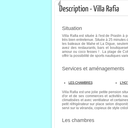
Description - Villa Rafia
Situation
Villa Rafia est située à l'est de Praslin 
très bien entretenue. Située à 25 minutes d
les bateaux de Mahe et La Digue, seuleme
avez des restaurants, bars et boutiques
amour ou coco fesses ! . La plage de Cote
offrir la possibilité de sports nautiques va
Services et aménagements
LES CHAMBRES
L'HO
Villa Rafia est une jolie petite pension sit
d'or et de ses commerces et activités na
climatisées et avec ventilateur et certain
petit réfrigérateur sur place selon disponi
servi sur la véranda, copieux de style créo
Les chambres