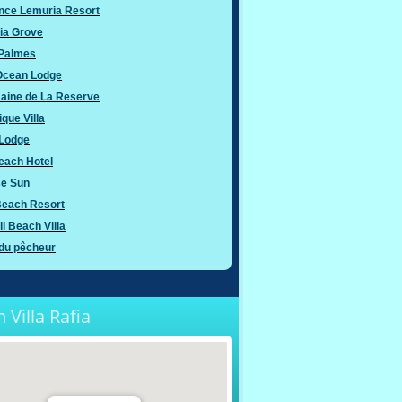
nce Lemuria Resort
ia Grove
 Palmes
 Ocean Lodge
aine de La Reserve
ique Villa
Lodge
each Hotel
se Sun
Beach Resort
l Beach Villa
 du pêcheur
n Villa Rafia