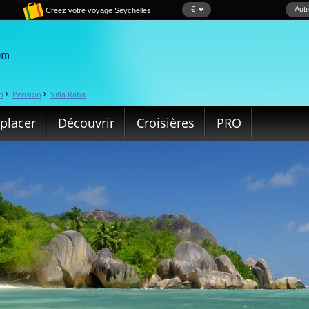
€
Autr
Creez votre voyage Seychelles
n
Pension
Villa Rafia
›
›
placer
Découvrir
Croisières
PRO