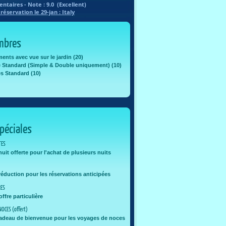
taires - Note :
9.0
(
Excellent
)
 réservation
le 29-jan
: Italy
mbres
ents avec vue sur le jardin (20)
Standard (Simple & Double uniquement) (10)
 Standard (10)
péciales
TES
uit offerte pour l'achat de plusieurs nuits
éduction pour les réservations anticipées
RES
ffre particulière
NOCES (offert)
adeau de bienvenue pour les voyages de noces