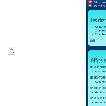
10
commen
Dernière
Les cha
Appartem
Chambre 
Chambres
Offres s
LES NUITS OFFER
Aucune n
LES REDUCTIONS
Aucune r
LES AUTRES OFF
Aucune o
LES VOYAGES DE 
Aucun c