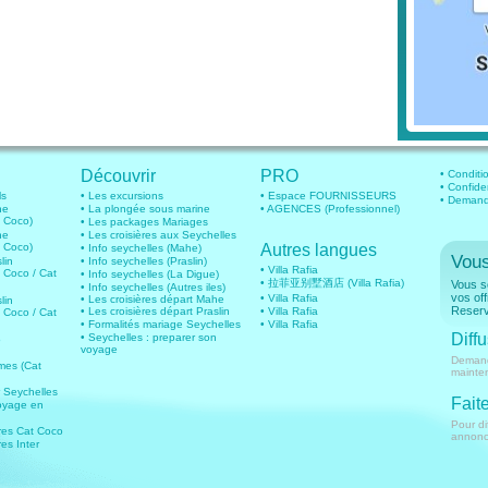
Découvrir
PRO
• Conditio
• Confide
ls
• Les excursions
• Espace FOURNISSEURS
• Demande
he
• La plongée sous marine
• AGENCES (Professionnel)
t Coco)
• Les packages Mariages
he
• Les croisières aux Seychelles
t Coco)
Autres langues
• Info seychelles (Mahe)
Vous
lin
• Info seychelles (Praslin)
• Villa Rafia
t Coco / Cat
• Info seychelles (La Digue)
• 拉菲亚别墅酒店 (Villa Rafia)
Vous so
• Info seychelles (Autres iles)
vos of
• Villa Rafia
• Les croisières départ Mahe
lin
Reserv
• Les croisières départ Praslin
• Villa Rafia
t Coco / Cat
• Formalités mariage Seychelles
• Villa Rafia
Diffu
• Seychelles : preparer son
o
voyage
Demand
imes (Cat
mainte
r Seychelles
Faite
oyage en
Pour di
ires Cat Coco
annonce
res Inter