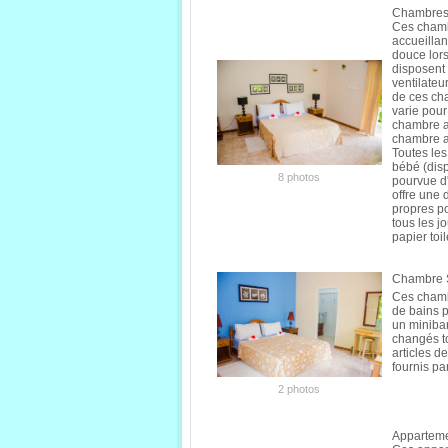
Chambres 
Ces chamb
accueilla
douce lor
disposent 
ventilateu
de ces cha
varie pour
chambre a 
chambre a 
Toutes les
bébé (disp
8 photos
pourvue d'
offre une 
propres po
tous les j
papier toil
Chambre S
Ces chambr
de bains p
un minibar
changés to
articles de
fournis par
2 photos
Apparteme