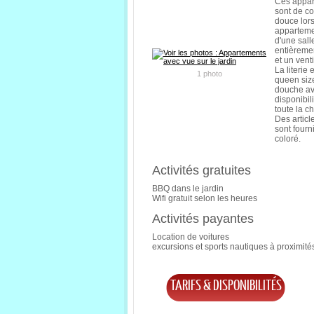
Ces appar
sont de c
douce lor
apparteme
d'une sall
entièremen
et un vent
La literie
1 photo
queen size
douche ave
disponibil
toute la c
Des articl
sont fourn
coloré.
Activités gratuites
BBQ dans le jardin
Wifi gratuit selon les heures
Activités payantes
Location de voitures
excursions et sports nautiques à proximités
TARIFS & DISPONIBILITÉS