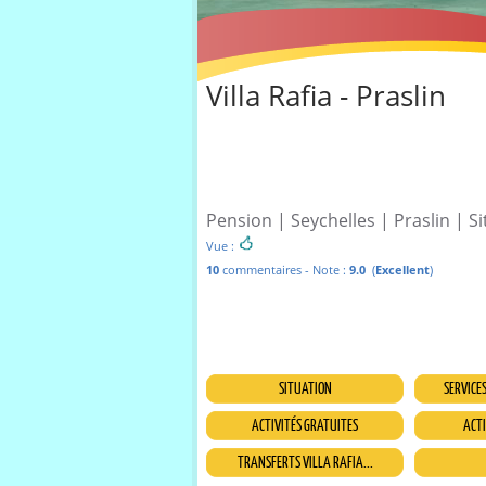
Villa Rafia - Praslin
Pension | Seychelles | Praslin | Si
Vue :
10
commentaires - Note :
9.0
(
Excellent
)
SITUATION
SERVICE
ACTIVITÉS GRATUITES
ACTI
TRANSFERTS VILLA RAFIA...