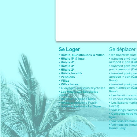
Se Loger
Se déplacer
• Hôtels, Guesthouses & Villas
• les transferts hôte
• Hôtels 5* & luxe
• transfert privé ma
aeroport > port (Ca
• Hôtels 4*
• Hôtels 3*
• transfert privé ma
port > aeroport (Ca
• Hôtels 2*
• Hôtels locatifs
• transfert privé pras
aeroport > port (Ca
• Pensions
Rose)
• Villas
• Villas luxes
• transfert privé pras
port > aeroport (Ca
• 6
voyages & sejours seychelles
Rose)
• Les Hotels aux Seychelles
(Carte)
• Les locations aut
• Hotels et pensions Mahe
• Les vols intérieurs
• Hotels et pensions Praslin
• Les liaisons marit
Cocos)
• Hotels et pensions La Digue
• Vols longs courrie
• Concevez votre v
ligne
• Voir tous les hora
• Voir tous les horai
Island Ferry