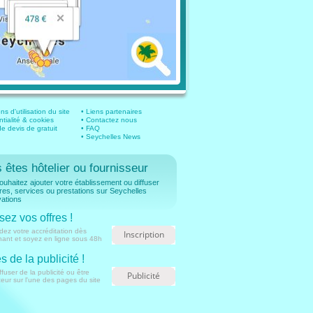
ns d'utilisation du site
• Liens partenaires
ntialité & cookies
• Contactez nous
 devis de gratuit
• FAQ
• Seychelles News
 êtes hôtelier ou fournisseur
uhaitez ajouter votre établissement ou diffuser
fres, services ou prestations sur Seychelles
ations
sez vos offres !
ez votre accréditation dès
Inscription
nant et soyez en ligne sous 48h
s de la publicité !
ffuser de la publicité ou être
Publicité
ur sur l'une des pages du site