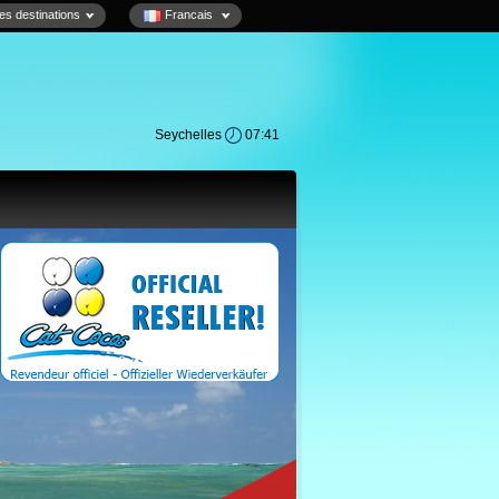
es destinations
Francais
Seychelles
07:41