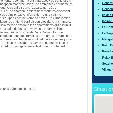
tements récemment construits avec vue sur le jardin
Consta
onception moderne, avec une ambiance charmante et
sque vous entrez dans l'appartement. Ces
Helicon
nts d'une chambre entièrement meublés disposent
e de bains privative, d'un salon, d'une cuisine
Ile des
t équipée et d'une véranda privée. La climatisation
Indian
ilateur de plafond sont disponibles dans la chambre.
 est la même dans tous les appartements qui est un lit
Le Dom
. La salle de bains privative est pourvue d'une
c eau froide ou chaude. Villa Raffia offre une
Le Trop
ité quotidienne de serviettes et de draps propres pour
hambre et les chambres sont nettoyées tous les jours.
Mango 
es de toilette tels que du savon et du papier toilette
Palm B
is partout. Les appartements donnent sur le jardin
Paradi
Relax 
Seashel
Village
Situatio
 sur la plage de cote d or !