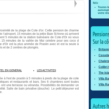
Nota :
Toutes l
automati
votre rés
à proximité de la plage de Cote d'or. Cette pension de charme
Pensions
e l’aéroport, 15 minutes de la jetée Baie St Anne où arrivent
nt 5 minutes de la station balnéaire de Cote d'Or où vous
Sur la c
et 15 minutes de la vallée de Mai celebre pour ses coco d
 d'Or est la plus animée de Praslin avec et est la seule à
riés et de 2 centres de plongés.
Britann
Casada
Chalet
Colibri
TEL EN GENERAL
LES ACTIVITES
The Is
uée à l'est de praslin à 5 minutes à pieds de la plage de cote
Villa B
utiques et restaurants et bars. Ses 6 chambres sont toutes
Villa Ra
es ont une terrasse ou véranda. Possibilités de demander un
bilité. Salle de bain privative (douche) Le petit déjeuner est
le.
Autres 