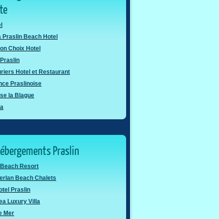
ôte
l
 Praslin Beach Hotel
on Choix Hotel
Praslin
riers Hotel et Restaurant
ce Praslinoise
nse la Blague
ya
hébergements Praslin
 Beach Resort
erlan Beach Chalets
otel Praslin
a Luxury Villa
e Mer