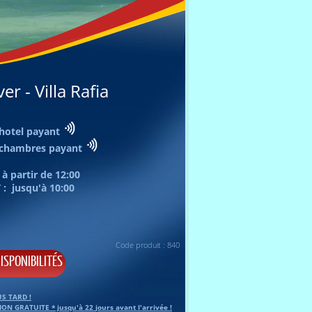
er - Villa Rafia
 hotel payant
i chambres payant
 à partir de
12:00
 : jusqu'à
10:00
Code produit : 840
ISPONIBILITÉS
S TARD !
ON GRATUITE * jusqu'à
22
jours avant l'arrivée !