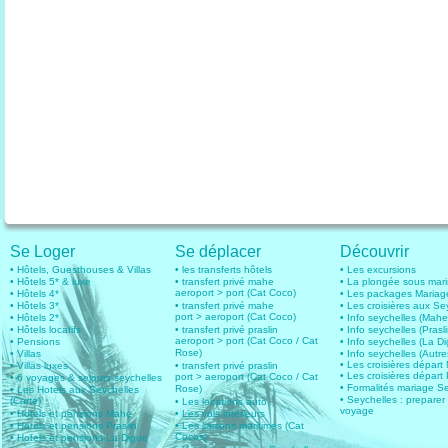
Se Loger
Se déplacer
Découvrir
• Hôtels, Guesthouses & Villas
• les transferts hôtels
• Les excursions
• Hôtels 5* & luxe
• transfert privé mahe
• La plongée sous mar
aeroport > port (Cat Coco)
• Hôtels 4*
• Les packages Mariag
• Hôtels 3*
• transfert privé mahe
• Les croisières aux Se
port > aeroport (Cat Coco)
• Hôtels 2*
• Info seychelles (Mahe
• Hôtels locatifs
• transfert privé praslin
• Info seychelles (Prasli
aeroport > port (Cat Coco / Cat
• Pensions
• Info seychelles (La D
Rose)
• Villas
• Info seychelles (Autres
• Les croisières dépar
• Villas luxes
• transfert privé praslin
• Les croisières départ 
port > aeroport (Cat Coco / Cat
• 6 voyages & sejours seychelles
• Formalités mariage S
Rose)
• Les Hotels aux Seychelles
• Seychelles : preparer
(Carte)
• Les locations auto
voyage
• Hotels et pensions Mahe
• Les vols intérieurs
• Hotels et pensions Praslin
• Les liaisons maritimes (Cat
Cocos)
• Hotels et pensions La Digue