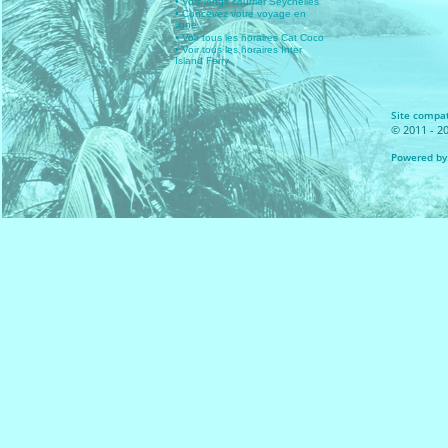
• Vols longs courrier Seychelles
• Concevez votre voyage en
ligne
• Voir tous les horaires Cat Coco
• Voir tous les horaires Inter
Island Ferry
Site compat
© 2011 - 20
Powered by