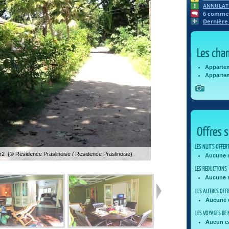
ANNULATI
6
comment
Dernière
Les cha
Appartem
Appartem
Offres s
LES NUITS OFFER
or2 (© Residence Praslinoise / Residence Praslinoise)
Aucune n
LES REDUCTIONS
Aucune r
LES AUTRES OFF
Aucune o
LES VOYAGES DE 
Aucun c