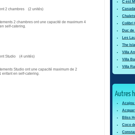
C est M
Casada
nt 2 chambres (2 unités)
Chalet
tements 2 chambres ont une capacité de maximum 4
Colibri
n self-catering.
Duc de 
Les Lau
The Is
Villa A
nt Studio (4 unités)
Villa B
Villa Ra
tements Studio ont une capacité maximum de 2
1 enfant en self-catering.
Autres 
Acajou
Acquari
Bliss H
Coco d
Consta