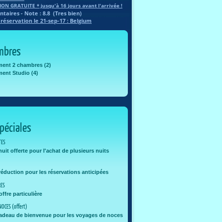
ON GRATUITE * jusqu'à
16
jours avant l'arrivée !
aires - Note :
8.8
(
Tres bien
)
 réservation
le 21-sep-17
: Belgium
mbres
ent 2 chambres (2)
ent Studio (4)
péciales
TES
uit offerte pour l'achat de plusieurs nuits
éduction pour les réservations anticipées
RES
ffre particulière
NOCES (offert)
adeau de bienvenue pour les voyages de noces