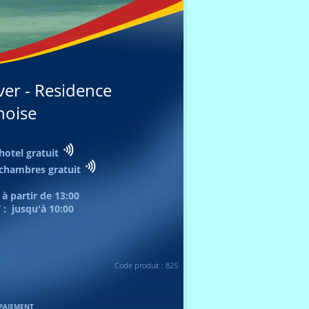
ver - Residence
noise
 hotel gratuit
 chambres gratuit
 à partir de
13:00
 : jusqu'à
10:00
Code produit : 825
PAIEMENT