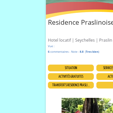
Residence Praslinoise
Hotel locatif | Seychelles | Praslin 
Vue :
6
commentaires - Note :
8.8
(
Tres bien
)
SITUATION
SERVICE
ACTIVITÉS GRATUITES
ACTI
TRANSFERTS RESIDENCE PRASLI...