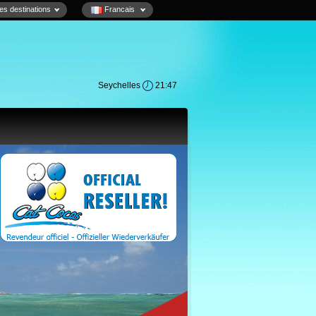
es destinations
Francais
Seychelles
21:47