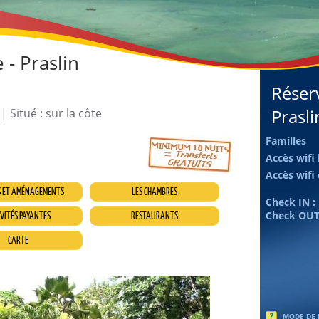
 - Praslin
Réser
Prasli
| Situé : sur la côte
Familles
Accès wifi
Accès wifi
S ET AMÉNAGEMENTS
LES CHAMBRES
Check IN :
Check OUT
VITÉS PAYANTES
RESTAURANTS
CARTE
MODE DE 