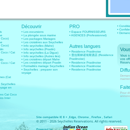
Découvrir
PRO
• Conditio
• Confide
ls
• Les excursions
• Espace FOURNISSEURS
• Demande
he
• La plongée sous marine
• AGENCES (Professionnel)
t Coco)
• Les packages Mariages
he
• Les croisières aux Seychelles
t Coco)
Autres langues
• Info seychelles (Mahe)
Vous
lin
• Info seychelles (Praslin)
• Residence Praslinoise
t Coco / Cat
• Info seychelles (La Digue)
• 普拉斯林诺埃斯酒店 (Residence
Vous so
• Info seychelles (Autres iles)
Praslinoise)
vos of
• Les croisières départ Mahe
lin
Reserv
• Les croisières départ Praslin
• Residence Praslinoise
t Coco / Cat
• Formalités mariage Seychelles
• Residence Praslinoise
Diffu
• Seychelles : preparer son
• Residence Praslinoise
o
voyage
Demand
imes (Cat
mainte
r Seychelles
Faite
oyage en
Pour di
ires Cat Coco
annonce
res Inter
Site compatible IE 8 + ,Edge, Chrome , Firefox , Safari
© 2011 - 2026 Seychelles Reservations. All rights reserved.
Powered by