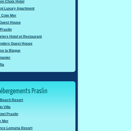
on Choix Hotel
ni Luxury Apartment
s Cote Mer
 Guest House
Praslin
riers Hotel et Restaurant
landers Guest House
nse la Blague
ananier
fia
hébergements Praslin
 Beach Resort
o Villa
otel Praslin
e Mer
nce Lemuria Resort