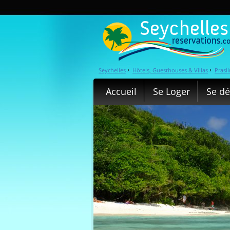
Seychelles
Hôtels, Guesthouses & Villas
Prasli
›
›
Accueil
Se Loger
Se dé