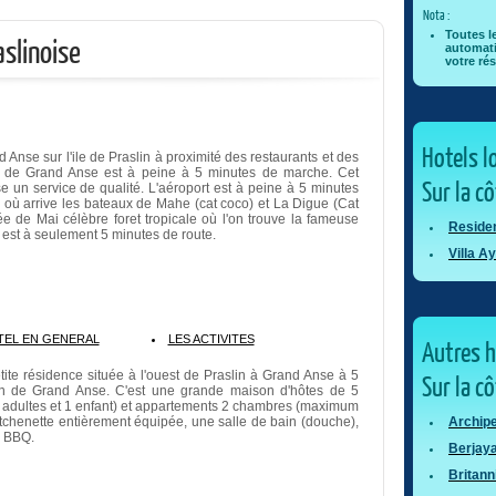
Nota :
Toutes l
aslinoise
automati
votre rés
Hotels l
 Anse sur l'ile de Praslin à proximité des restaurants et des
n de Grand Anse est à peine à 5 minutes de marche. Cet
Sur la c
e un service de qualité. L'aéroport est à peine à 5 minutes
e où arrive les bateaux de Mahe (cat coco) et La Digue (Cat
e de Mai célèbre foret tropicale où l'on trouve la fameuse
Residen
 est à seulement 5 minutes de route.
Villa A
TEL EN GENERAL
LES ACTIVITES
Autres 
tite résidence située à l'ouest de Praslin à Grand Anse à 5
Sur la c
in de Grand Anse. C'est une grande maison d'hôtes de 5
 adultes et 1 enfant) et appartements 2 chambres (maximum
 kitchenette entièrement équipée, une salle de bain (douche),
Archipe
e BBQ.
Berjaya
Britann