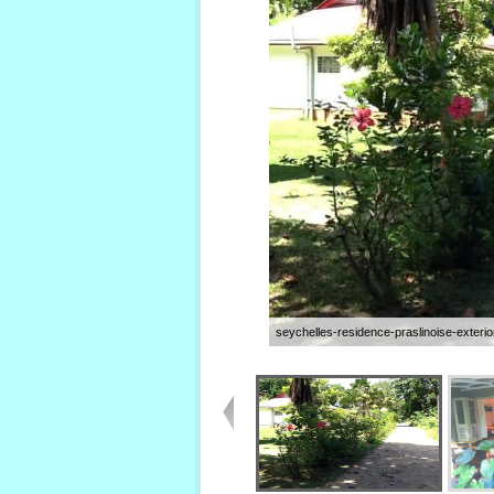
seychelles-residence-praslinoise-exteri