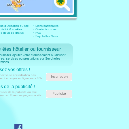
ns d'utilisation du site
• Liens partenaires
ntialité & cookies
• Contactez nous
 devis de gratuit
• FAQ
• Seychelles News
 êtes hôtelier ou fournisseur
uhaitez ajouter votre établissement ou diffuser
fres, services ou prestations sur Seychelles
ations
sez vos offres !
ez votre accréditation dès
Inscription
nant et soyez en ligne sous 48h
s de la publicité !
ffuser de la publicité ou être
Publicité
ur sur l'une des pages du site