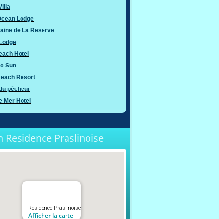
illa
 Ocean Lodge
aine de La Reserve
Lodge
each Hotel
se Sun
Beach Resort
 du pêcheur
de Mer Hotel
n Residence Praslinoise
Residence Praslinoise
Afficher la carte