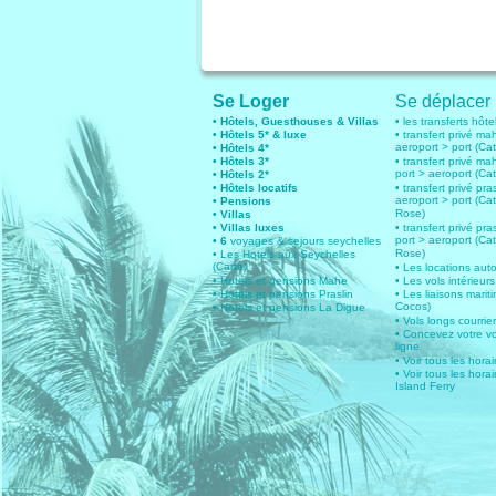
Se Loger
Se déplacer
• Hôtels, Guesthouses & Villas
• les transferts hôte
• Hôtels 5* & luxe
• transfert privé ma
aeroport > port (Ca
• Hôtels 4*
• Hôtels 3*
• transfert privé ma
port > aeroport (Ca
• Hôtels 2*
• Hôtels locatifs
• transfert privé pras
aeroport > port (Ca
• Pensions
Rose)
• Villas
• Villas luxes
• transfert privé pras
port > aeroport (Ca
• 6
voyages & sejours seychelles
Rose)
• Les Hotels aux Seychelles
(Carte)
• Les locations aut
• Hotels et pensions Mahe
• Les vols intérieurs
• Hotels et pensions Praslin
• Les liaisons marit
Cocos)
• Hotels et pensions La Digue
• Vols longs courrie
• Concevez votre v
ligne
• Voir tous les hora
• Voir tous les horai
Island Ferry