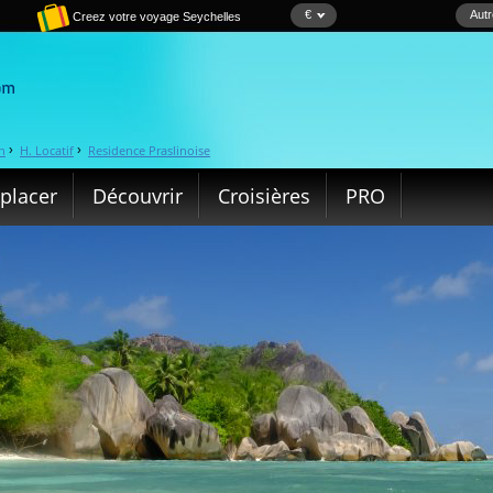
€
Autr
Creez votre voyage Seychelles
n
H. Locatif
Residence Praslinoise
›
›
placer
Découvrir
Croisières
PRO