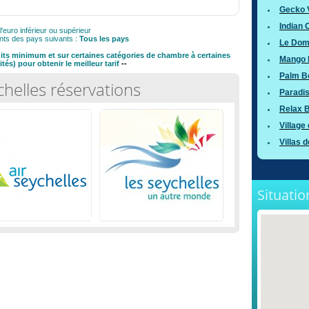
Gecko V
Indian
l'euro inférieur ou supérieur
nts des pays suivants :
Tous les pays
Le Dom
nuits minimum et sur certaines catégories de chambre à certaines
Mango 
tés) pour obtenir le meilleur tarif
--
Palm B
chelles réservations
Paradi
Relax 
Village
Villas 
Situatio