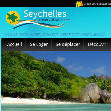
Creez votre voyage Se
Seychelles
Hôtels, Guesthouses & Villas
Praslin
****
Village du pêcheur
›
›
›
›
Accueil
Se Loger
Se déplacer
Découvrir