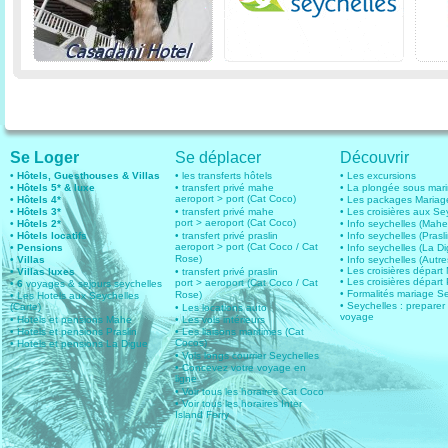
Se Loger
Se déplacer
Découvrir
• Hôtels, Guesthouses & Villas
• les transferts hôtels
• Les excursions
• Hôtels 5* & luxe
• transfert privé mahe
• La plongée sous mar
aeroport > port (Cat Coco)
• Hôtels 4*
• Les packages Mariag
• Hôtels 3*
• transfert privé mahe
• Les croisières aux Se
port > aeroport (Cat Coco)
• Hôtels 2*
• Info seychelles (Mahe
• Hôtels locatifs
• transfert privé praslin
• Info seychelles (Prasli
aeroport > port (Cat Coco / Cat
• Pensions
• Info seychelles (La D
Rose)
• Villas
• Info seychelles (Autres
• Les croisières dépar
• Villas luxes
• transfert privé praslin
• Les croisières départ 
port > aeroport (Cat Coco / Cat
• 6
voyages & sejours seychelles
• Formalités mariage S
Rose)
• Les Hotels aux Seychelles
• Seychelles : preparer
(Carte)
• Les locations auto
voyage
• Hotels et pensions Mahe
• Les vols intérieurs
• Hotels et pensions Praslin
• Les liaisons maritimes (Cat
Cocos)
• Hotels et pensions La Digue
• Vols longs courrier Seychelles
• Concevez votre voyage en
ligne
• Voir tous les horaires Cat Coco
• Voir tous les horaires Inter
Island Ferry