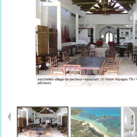
seychelles-village-du-pecheur-restaurant (© Vision Voyages TN / V
pêcheur)