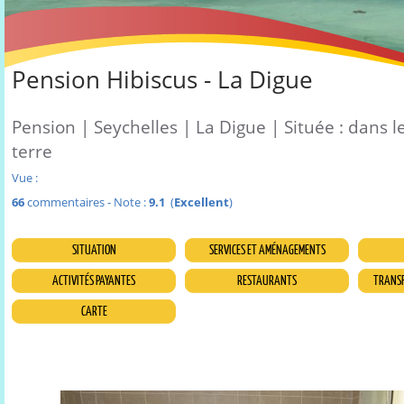
Pension Hibiscus - La Digue
Pension | Seychelles | La Digue | Située : dans l
terre
Vue :
66
commentaires - Note :
9.1
(
Excellent
)
SITUATION
SERVICES ET AMÉNAGEMENTS
ACTIVITÉS PAYANTES
RESTAURANTS
TRANSF
CARTE