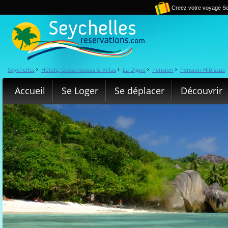
Creez votre voyage Se
Seychelles
Hôtels, Guesthouses & Villas
La Digue
Pension
Pension Hibiscus
›
›
›
›
Accueil
Se Loger
Se déplacer
Découvrir