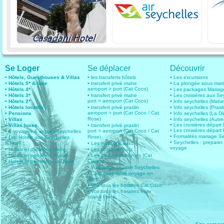
Se Loger
Se déplacer
Découvrir
• Hôtels, Guesthouses & Villas
• les transferts hôtels
• Les excursions
• Hôtels 5* & luxe
• transfert privé mahe
• La plongée sous mar
aeroport > port (Cat Coco)
• Hôtels 4*
• Les packages Mariag
• Hôtels 3*
• transfert privé mahe
• Les croisières aux Se
port > aeroport (Cat Coco)
• Hôtels 2*
• Info seychelles (Mahe
• Hôtels locatifs
• transfert privé praslin
• Info seychelles (Prasli
aeroport > port (Cat Coco / Cat
• Pensions
• Info seychelles (La D
Rose)
• Villas
• Info seychelles (Autres
• Les croisières dépar
• Villas luxes
• transfert privé praslin
• Les croisières départ 
port > aeroport (Cat Coco / Cat
• 6
voyages & sejours seychelles
• Formalités mariage S
Rose)
• Les Hotels aux Seychelles
• Seychelles : preparer
(Carte)
• Les locations auto
voyage
• Hotels et pensions Mahe
• Les vols intérieurs
• Hotels et pensions Praslin
• Les liaisons maritimes (Cat
Cocos)
• Hotels et pensions La Digue
• Vols longs courrier Seychelles
• Concevez votre voyage en
ligne
• Voir tous les horaires Cat Coco
• Voir tous les horaires Inter
Island Ferry