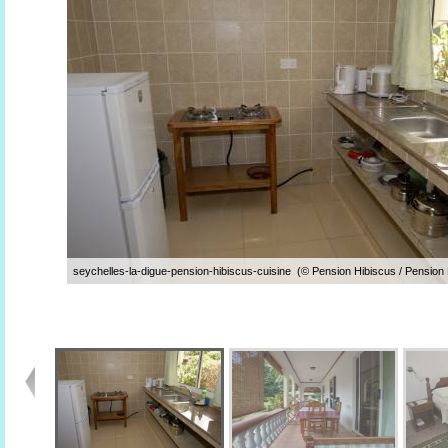
seychelles-la-digue-pension-hibiscus-cuisine (© Pension Hibiscus / Pension 