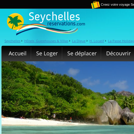
Creez votre voyage Se
Seychelles
Hôtels, Guesthouses & Villas
La Digue
H. Locatif
La Passe Holiday 
›
›
›
›
Accueil
Se Loger
Se déplacer
Découvrir