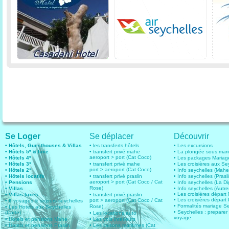
Se Loger
Se déplacer
Découvrir
• Hôtels, Guesthouses & Villas
• les transferts hôtels
• Les excursions
• Hôtels 5* & luxe
• transfert privé mahe
• La plongée sous mar
aeroport > port (Cat Coco)
• Hôtels 4*
• Les packages Mariag
• Hôtels 3*
• transfert privé mahe
• Les croisières aux Se
port > aeroport (Cat Coco)
• Hôtels 2*
• Info seychelles (Mahe
• Hôtels locatifs
• transfert privé praslin
• Info seychelles (Prasli
aeroport > port (Cat Coco / Cat
• Pensions
• Info seychelles (La D
Rose)
• Villas
• Info seychelles (Autres
• Les croisières dépar
• Villas luxes
• transfert privé praslin
• Les croisières départ 
port > aeroport (Cat Coco / Cat
• 6
voyages & sejours seychelles
• Formalités mariage S
Rose)
• Les Hotels aux Seychelles
• Seychelles : preparer
(Carte)
• Les locations auto
voyage
• Hotels et pensions Mahe
• Les vols intérieurs
• Hotels et pensions Praslin
• Les liaisons maritimes (Cat