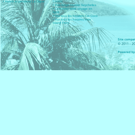
Cocos)
• Hotels et pensions La Digue
• Vols longs courrier Seychelles
• Concevez votre voyage en
ligne
• Voir tous les horaires Cat Coco
• Voir tous les horaires Inter
Island Ferry
Site compat
© 2011 - 20
Powered by