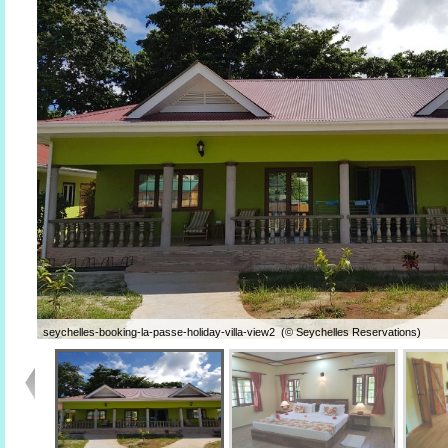
seychelles-booking-la-passe-holiday-villa-view2 (© Seychelles Reservations)