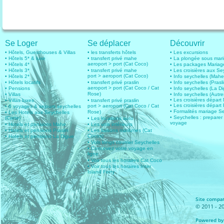
Se Loger
Se déplacer
Découvrir
• Hôtels, Guesthouses & Villas
• les transferts hôtels
• Les excursions
• Hôtels 5* & luxe
• transfert privé mahe
• La plongée sous mar
aeroport > port (Cat Coco)
• Hôtels 4*
• Les packages Mariag
• Hôtels 3*
• transfert privé mahe
• Les croisières aux Se
port > aeroport (Cat Coco)
• Hôtels 2*
• Info seychelles (Mahe
• Hôtels locatifs
• transfert privé praslin
• Info seychelles (Prasli
aeroport > port (Cat Coco / Cat
• Pensions
• Info seychelles (La D
Rose)
• Villas
• Info seychelles (Autres
• Les croisières dépar
• Villas luxes
• transfert privé praslin
• Les croisières départ 
port > aeroport (Cat Coco / Cat
• 6 voyages & sejours seychelles
• Formalités mariage S
Rose)
• Les Hotels aux Seychelles
• Seychelles : preparer
(Carte)
• Les locations auto
voyage
• Hotels et pensions Mahe
• Les vols intérieurs
• Hotels et pensions Praslin
• Les liaisons maritimes (Cat
Cocos)
• Hotels et pensions La Digue
• Vols longs courrier Seychelles
• Concevez votre voyage en
ligne
• Voir tous les horaires Cat Coco
• Voir tous les horaires Inter
Island Ferry
Site compat
© 2011 - 20
Powered by