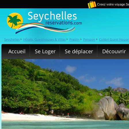
Creez votre voyage Se
Seychelles
Hôtels, Guesthouses & Villas
Praslin
Pension
Colibri Guest House
›
›
›
›
Accueil
Se Loger
Se déplacer
Découvrir