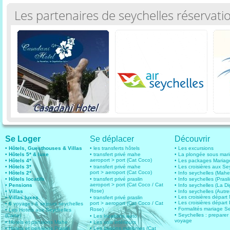
Les partenaires de seychelles réservati
Se Loger
Se déplacer
Découvrir
• Hôtels, Guesthouses & Villas
• les transferts hôtels
• Les excursions
• Hôtels 5* & luxe
• transfert privé mahe
• La plongée sous mar
aeroport > port (Cat Coco)
• Hôtels 4*
• Les packages Mariag
• Hôtels 3*
• transfert privé mahe
• Les croisières aux Se
port > aeroport (Cat Coco)
• Hôtels 2*
• Info seychelles (Mahe
• Hôtels locatifs
• transfert privé praslin
• Info seychelles (Prasli
aeroport > port (Cat Coco / Cat
• Pensions
• Info seychelles (La D
Rose)
• Villas
• Info seychelles (Autres
• Les croisières dépar
• Villas luxes
• transfert privé praslin
• Les croisières départ 
port > aeroport (Cat Coco / Cat
• 6
voyages & sejours seychelles
• Formalités mariage S
Rose)
• Les Hotels aux Seychelles
• Seychelles : preparer
(Carte)
• Les locations auto
voyage
• Hotels et pensions Mahe
• Les vols intérieurs
• Hotels et pensions Praslin
• Les liaisons maritimes (Cat