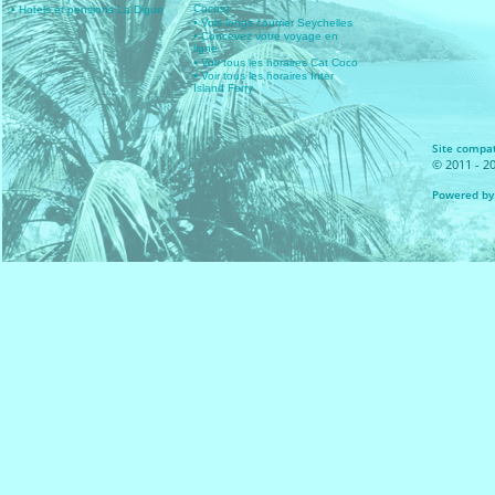
Cocos)
• Hotels et pensions La Digue
• Vols longs courrier Seychelles
• Concevez votre voyage en
ligne
• Voir tous les horaires Cat Coco
• Voir tous les horaires Inter
Island Ferry
Site compat
© 2011 - 20
Powered by