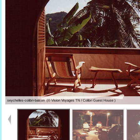
seychelles-colibri-balcon (© Vision Voyages TN / Colibri Guest House )