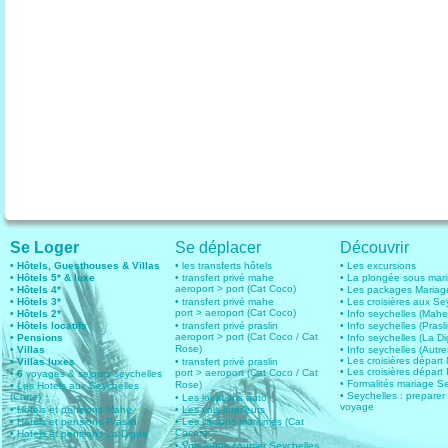
Se Loger
Se déplacer
Découvrir
• Hôtels, Guesthouses & Villas
• les transferts hôtels
• Les excursions
• Hôtels 5* & luxe
• transfert privé mahe
• La plongée sous mar
aeroport > port (Cat Coco)
• Hôtels 4*
• Les packages Mariag
• Hôtels 3*
• transfert privé mahe
• Les croisières aux Se
port > aeroport (Cat Coco)
• Hôtels 2*
• Info seychelles (Mahe
• Hôtels locatifs
• transfert privé praslin
• Info seychelles (Prasli
aeroport > port (Cat Coco / Cat
• Pensions
• Info seychelles (La D
Rose)
• Villas
• Info seychelles (Autres
• Les croisières dépar
• Villas luxes
• transfert privé praslin
• Les croisières départ 
port > aeroport (Cat Coco / Cat
• 6
voyages & sejours seychelles
• Formalités mariage S
Rose)
• Les Hotels aux Seychelles
• Seychelles : preparer
(Carte)
• Les locations auto
voyage
• Hotels et pensions Mahe
• Les vols intérieurs
• Hotels et pensions Praslin
• Les liaisons maritimes (Cat
Cocos)
• Hotels et pensions La Digue
• Vols longs courrier Seychelles