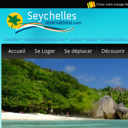
Creez votre voyage Se
Seychelles
Hôtels, Guesthouses & Villas
La Digue
Pension
Chalets De Palma
›
›
›
›
Accueil
Se Loger
Se déplacer
Découvrir