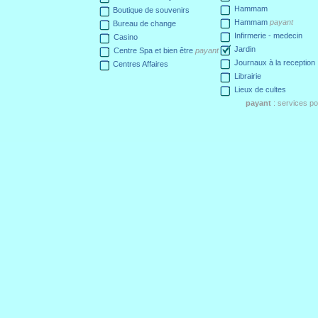
Hammam
Boutique de souvenirs
Hammam
payant
Bureau de change
Infirmerie - medecin
Casino
Jardin
Centre Spa et bien être
payant
Journaux à la reception
Centres Affaires
Librairie
Lieux de cultes
payant
: services p