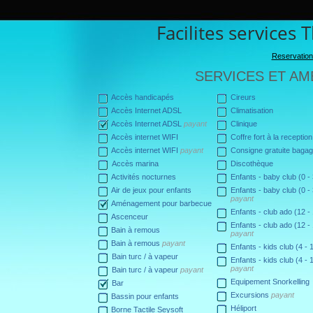
Facilites services
Reservation
SERVICES ET AM
Accès handicapés
Cireurs
Accès Internet ADSL
Climatisation
Accès Internet ADSL
payant
Clinique
Accès internet WIFI
Coffre fort à la reception
Accès internet WIFI
payant
Consigne gratuite baga
Accès marina
Discothèque
Activités nocturnes
Enfants - baby club (0 -
Air de jeux pour enfants
Enfants - baby club (0 -
payant
Aménagement pour barbecue
Enfants - club ado (12 -
Ascenceur
Enfants - club ado (12 -
Bain à remous
payant
Bain à remous
payant
Enfants - kids club (4 - 
Bain turc / à vapeur
Enfants - kids club (4 - 
payant
Bain turc / à vapeur
payant
Equipement Snorkelling
Bar
Excursions
payant
Bassin pour enfants
Héliport
Borne Tactile Seysoft