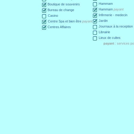
Hammam
Boutique de souvenirs
Hammam
payant
Bureau de change
Infirmerie - medecin
Casino
Jardin
Centre Spa et bien être
payant
Journaux à la reception
Centres Affaires
Librairie
Lieux de cultes
payant
: services p