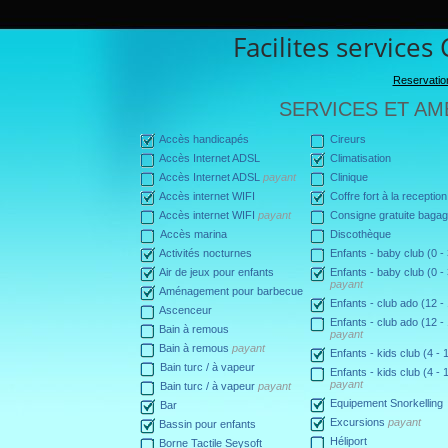
Facilites service
Reservatio
SERVICES ET AM
Accès handicapés
Cireurs
Accès Internet ADSL
Climatisation
Accès Internet ADSL
payant
Clinique
Accès internet WIFI
Coffre fort à la reception
Accès internet WIFI
payant
Consigne gratuite baga
Accès marina
Discothèque
Activités nocturnes
Enfants - baby club (0 -
Air de jeux pour enfants
Enfants - baby club (0 -
payant
Aménagement pour barbecue
Enfants - club ado (12 -
Ascenceur
Enfants - club ado (12 -
Bain à remous
payant
Bain à remous
payant
Enfants - kids club (4 - 
Bain turc / à vapeur
Enfants - kids club (4 - 
payant
Bain turc / à vapeur
payant
Equipement Snorkelling
Bar
Excursions
payant
Bassin pour enfants
Héliport
Borne Tactile Seysoft