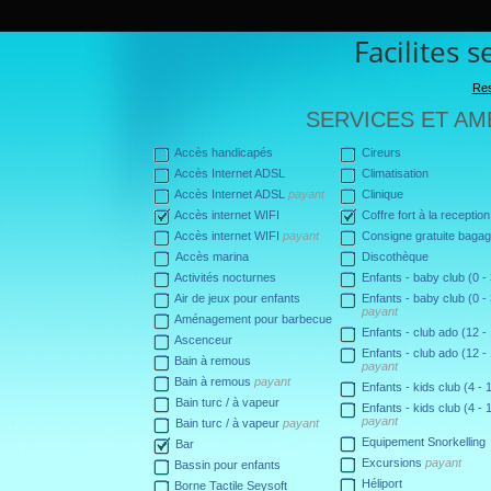
Facilites s
Res
SERVICES ET AM
Accès handicapés
Cireurs
Accès Internet ADSL
Climatisation
Accès Internet ADSL
payant
Clinique
Accès internet WIFI
Coffre fort à la reception
Accès internet WIFI
payant
Consigne gratuite baga
Accès marina
Discothèque
Activités nocturnes
Enfants - baby club (0 -
Air de jeux pour enfants
Enfants - baby club (0 -
payant
Aménagement pour barbecue
Enfants - club ado (12 -
Ascenceur
Enfants - club ado (12 -
Bain à remous
payant
Bain à remous
payant
Enfants - kids club (4 - 
Bain turc / à vapeur
Enfants - kids club (4 - 
payant
Bain turc / à vapeur
payant
Equipement Snorkelling
Bar
Excursions
payant
Bassin pour enfants
Héliport
Borne Tactile Seysoft