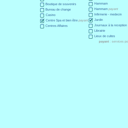
Hammam
Boutique de souvenirs
Hammam
payant
Bureau de change
Infirmerie - medecin
Casino
Jardin
Centre Spa et bien être
payant
Journaux à la reception
Centres Affaires
Librairie
Lieux de cultes
payant
: services p