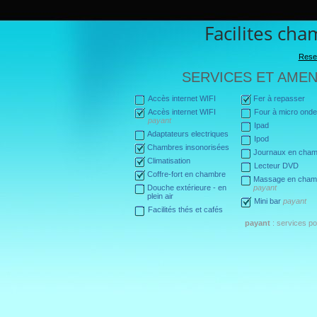
Facilites ch
Reser
SERVICES ET AME
Accès internet WIFI
Fer à repasser
Accès internet WIFI
Four à micro onde
payant
Ipad
Adaptateurs electriques
Ipod
Chambres insonorisées
Journaux en cha
Climatisation
Lecteur DVD
Coffre-fort en chambre
Massage en cham
Douche extérieure - en
payant
plein air
Mini bar
payant
Facilités thés et cafés
payant
: services p