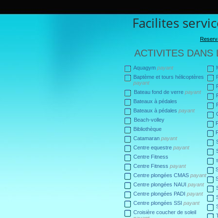
Facilites servi
Reserva
ACTIVITES DANS
Aquagym
payant
Baptème et tours hélicoptères
payant
Bateau fond de verre
payant
Bateaux à pédales
Bateaux à pédales
payant
Beach-volley
Bibliothèque
Catamaran
payant
Centre equestre
payant
Centre Fitness
Centre Fitness
payant
Centre plongées CMAS
payant
Centre plongées NAUI
payant
Centre plongées PADI
payant
Centre plongées SSI
payant
Croisière coucher de soleil