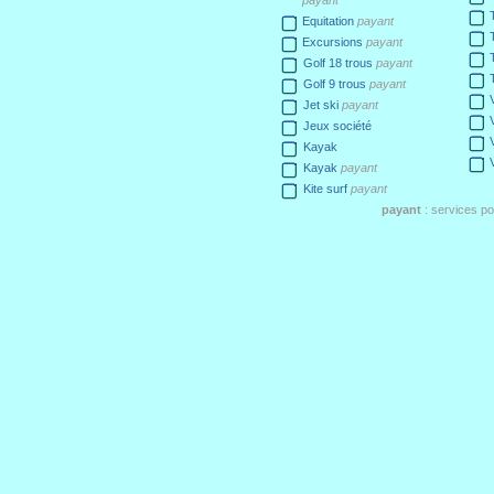
payant
Equitation
payant
Excursions
payant
Golf 18 trous
payant
Golf 9 trous
payant
Jet ski
payant
Jeux société
Kayak
Kayak
payant
Kite surf
payant
payant
: services p