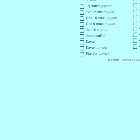
payant
Equitation
payant
Excursions
payant
Golf 18 trous
payant
Golf 9 trous
payant
Jet ski
payant
Jeux société
Kayak
Kayak
payant
Kite surf
payant
payant
: services p