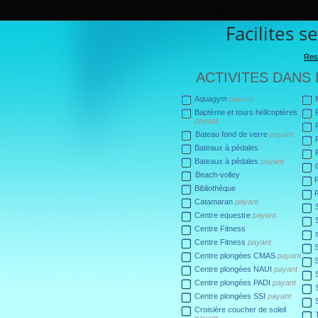
Facilites s
Res
ACTIVITES DANS
Aquagym
payant
Baptème et tours hélicoptères
payant
Bateau fond de verre
payant
Bateaux à pédales
Bateaux à pédales
payant
Beach-volley
Bibliothèque
Catamaran
payant
Centre equestre
payant
Centre Fitness
Centre Fitness
payant
Centre plongées CMAS
payant
Centre plongées NAUI
payant
Centre plongées PADI
payant
Centre plongées SSI
payant
Croisière coucher de soleil