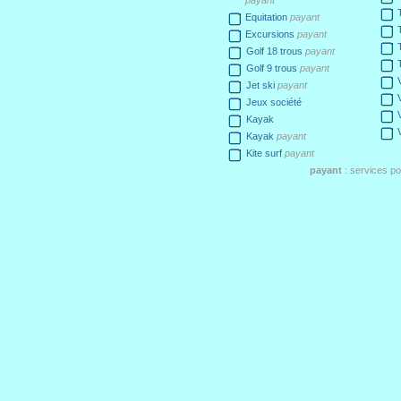
payant
Equitation
payant
Excursions
payant
Golf 18 trous
payant
Golf 9 trous
payant
Jet ski
payant
Jeux société
Kayak
Kayak
payant
Kite surf
payant
payant
: services p