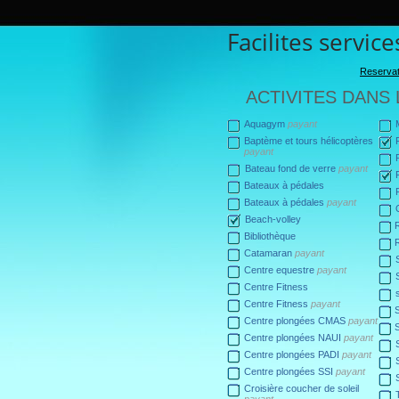
Facilites servic
Reservat
ACTIVITES DANS
Aquagym
payant
Baptème et tours hélicoptères
payant
Bateau fond de verre
payant
Bateaux à pédales
Bateaux à pédales
payant
Beach-volley
Bibliothèque
Catamaran
payant
Centre equestre
payant
Centre Fitness
Centre Fitness
payant
Centre plongées CMAS
payant
Centre plongées NAUI
payant
Centre plongées PADI
payant
Centre plongées SSI
payant
Croisière coucher de soleil